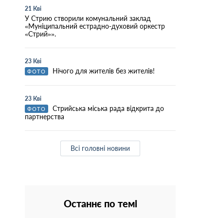
21 Кві
У Стрию створили комунальний заклад
«Муніципальний естрадно-духовий оркестр
«Стрий»».
23 Кві
Нічого для жителів без жителів!
ФОТО
23 Кві
Стрийська міська рада відкрита до
ФОТО
партнерства
Всі головні новини
Останнє по темі