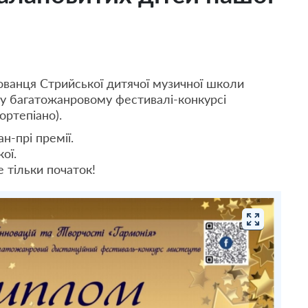
ованця Стрийської дитячої музичної школи
у багатожанровому фестивалі-конкурсі
ртепіано).
н-прі премії.
ої.
 тільки початок!