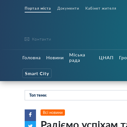
Портал міста
Документи
Кабінет жителя
Контакти
Міська
Головна
Новини
ЦНАП
Гро
рада
Smart City
Топ теми:
Всі новини
Радіємо успіхам 