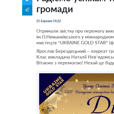
громади
21 Березня 14:22
Отримали звістку про перемогу вих
ім.О.Нижанківського у міжнародном
мистецтв “UKRAINE GOLD STAR” (фо
Ярослав Берездецький – лауреат гра
Клас викладача Наталії Нев’ядомськ
Вітаємо з перемогою! Нехай це буде