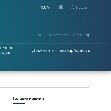
Пошук
UA
Офіційний телеграм канал
рнення
Документи
Безбар’єрність
мадян
Головні новини