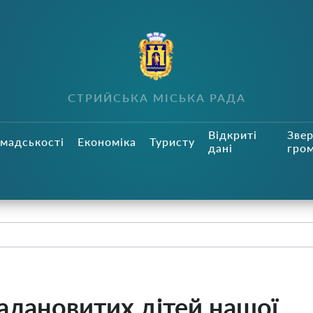
СТРИЙСЬКА МІСЬКА РАДА
Відкриті
Зве
мадськості
Економіка
Туристу
дані
гро
талановитих дітей нашої