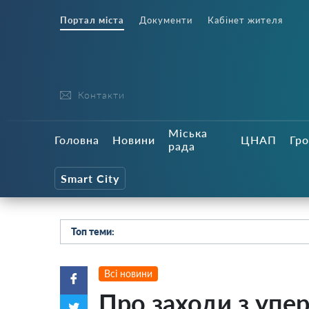
Портал міста
Документи
Кабінет жителя
Контакти
Міська
Головна
Новини
ЦНАП
Гро
рада
Smart City
Топ теми:
Всі новини
Про заходи з упе