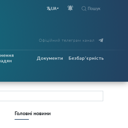
Пошук
UA
Офіційний телеграм канал
рнення
Документи
Безбар’єрність
мадян
Головні новини