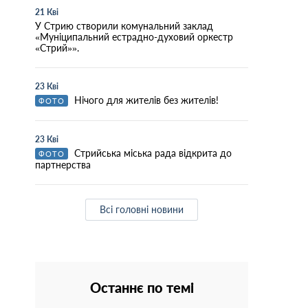
21 Кві
У Стрию створили комунальний заклад
«Муніципальний естрадно-духовий оркестр
«Стрий»».
23 Кві
Нічого для жителів без жителів!
ФОТО
23 Кві
Стрийська міська рада відкрита до
ФОТО
партнерства
Всі головні новини
Останнє по темі