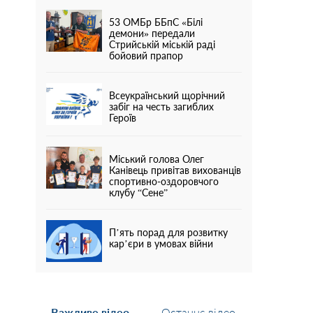
53 ОМБр ББпС «Білі
демони» передали
Стрийській міській раді
бойовий прапор
Всеукраїнський щорічний
забіг на честь загиблих
Героїв
Міський голова Олег
Канівець привітав вихованців
спортивно-оздоровчого
клубу “Сене”
П’ять порад для розвитку
кар’єри в умовах війни
Важливе відео
Останнє відео