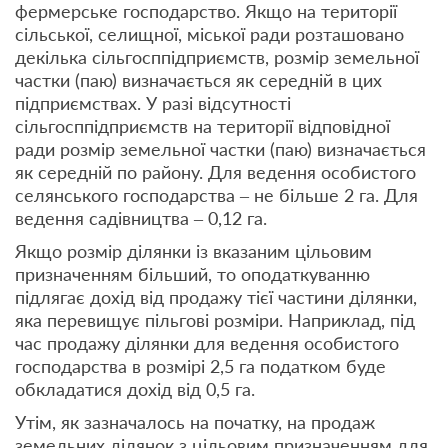
фермерське господарство. Якщо на території
сільської, селищної, міської ради розташовано
декілька сільгосппідприємств, розмір земельної
частки (паю) визначається як середній в цих
підприємствах. У разі відсутності
сільгосппідприємств на території відповідної
ради розмір земельної частки (паю) визначається
як середній по району. Для ведення особистого
селянського господарства – не більше 2 га. Для
ведення садівництва – 0,12 га.
Якщо розмір ділянки із вказаним цільовим
призначенням більший, то оподаткуванню
підлягає дохід від продажу тієї частини ділянки,
яка перевищує пільгові розміри. Наприклад, під
час продажу ділянки для ведення особистого
господарства в розмірі 2,5 га податком буде
обкладатися дохід від 0,5 га.
Утім, як зазначалось на початку, на продаж
земельних ділянок з цільовим призначенням для