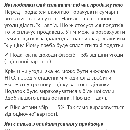
Які податки слід сплатити під час продажу паю
Перед продажем важливо порахувати сумарні
витрати – вони суттєві. Найчастіше сторони
угоди ділять їх навпіл. Що ж стосується податків,
то їх сплачує продавець. Утім можна розрахувати
суми податків заздалегідь і, наприклад, включити
їх у ціну. Йому треба буде сплатити такі податки.
✔ Податок на доходи фізосіб – 5% від ціни угоди
(оціночної вартості).
Крім ціни угоди, яка не може бути нижчою за
НГО, перед укладенням угоди слід зробити
експертну грошову оцінку вартості ділянки.
Податок буде вираховуватися з більшої суми.
Здебільшого вища остання. Про це – далі.
✔ Військовий збір – 1,5%. Так само вираховується
від оціночної вартості.
Які є пільги з оподаткування у продавців