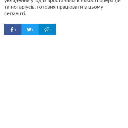
укладення угод із зростанням кількості операцій
та нотаріусів, готових працювати в цьому
сегменті.
1
1
8