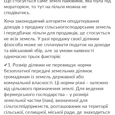
Що стосується саме землі пайовиків, яка була під
мораторієм, то тут на пільги можна не
сподіватись.
Хоча законодавчий алгоритм оподаткування
доходів з продажу сільськогосподарських земель
і передбачає пільги для продавців, це стосується
не всіх земель. У разі продажу своєї ділянки
фізособа може не сплачувати податок на доходи
та військовий збір, але за умови наявності
одночасно трьох факторів:
✔1. Розмір ділянки не перевищує норми
безоплатної передачі земельних ділянок
громадянам із земель державної або
комунальної власності. Ці норми різні – залежно
від цільового призначення землі. Для ведення
фермерського господарства – у розмірі
земельної частки (паю), визначеної для
сільгосппідприємств, розташованих на території
сільської, селищної, міської ради, де знаходиться