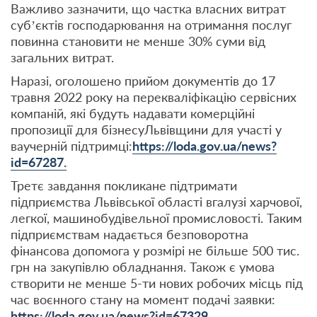
Важливо зазначити, що частка власних витрат
суб’єктів господарювання на отримання послуг
повинна становити не менше 30% суми від
загальних витрат.
Наразі, оголошено прийом документів до 17
травня 2022 року на перекваліфікацію сервісних
компаній, які будуть надавати комерційні
пропозиції для бізнесуЛьвівщини для участі у
ваучерній підтримці:
https://loda.gov.ua/news?
id=67287.
Третє завдання покликане підтримати
підприємства Львівської області вгалузі харчової,
легкої, машинобудівельної промисловості. Таким
підприємствам надається безповоротна
фінансова допомога у розмірі не більше 500 тис.
грн на закупівлю обладнання. Також є умова
створити не менше 5-ти нових робочих місць під
час воєнного стану на момент подачі заявки:
https://loda.gov.ua/news?id=67329
.