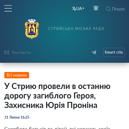
UA
Пошук
СТРИЙСЬКА МІСЬКА РАДА
Контакти
Smart city
Всі новини
У Стрию провели в останню
дорогу загиблого Героя,
Захисника Юрія Проніна
31 Липня 16:25
Скорбота батьків та дітей, які ховають своїх