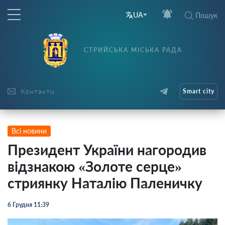
UA
Пошук
СТРИЙСЬКА МІСЬКА РАДА
Контакти
Smart city
Всі новини
Президент України нагородив
відзнакою «Золоте серце»
стриянку Наталію Паленичку
6 Грудня 11:39