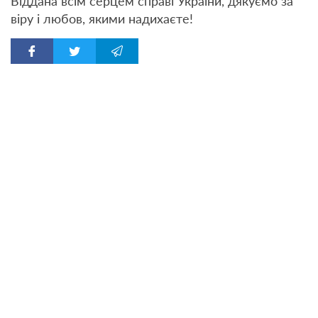
Віддана всім серцем справі України, дякуємо за
віру і любов, якими надихаєте!