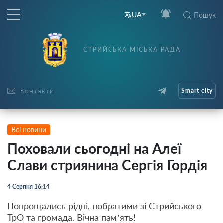
UA
Пошук
СТРИЙСЬКА МІСЬКА РАДА
Контакти
Smart city
Всі новини
Поховали сьогодні на Алеї
Слави стриянина Сергія Гордія
4 Серпня 16:14
Попрощались рідні, побратими зі Стрийського
ТрО та громада. Вічна памʼять!