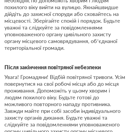
необхідністю допоможіть хворим і людям
похилого віку вийти на вулицю. Якнайшвидше
дійдіть до захисної споруди або сховайтесь на
місцевості. Зберігайте спокій і порядок. Будьте
уважні та слідкуйте за повідомленнями
уповноваженого органу цивільного захисту
органу місцевого самоврядування, об’єднаної
територіальної громади.
Після закінчення повітряної небезпеки
Увага! Громадяни! Відбій повітряної тривоги. Усім
повернутися на свої робочі місця або до місця
проживання. Допоможіть у цьому хворим і
людям похилого віку. Будьте готові до
можливого повторного нападу противника.
Завжди майте при собі засоби індивідуального
захисту органів дихання. Будьте уважні та
слідкуйте за повідомленнями уповноваженого
органу цивільного захисту органу місцевого