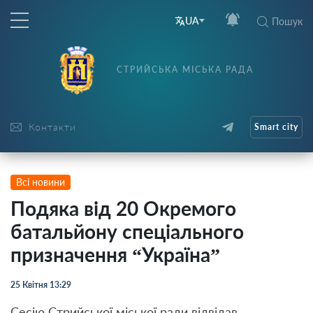
UA
Пошук
СТРИЙСЬКА МІСЬКА РАДА
Контакти
Smart city
Всі новини
Подяка від 20 Окремого
батальйону спеціального
призначення “Україна”
25 Квітня 13:29
Сесію Стрийської міської ради відвідав