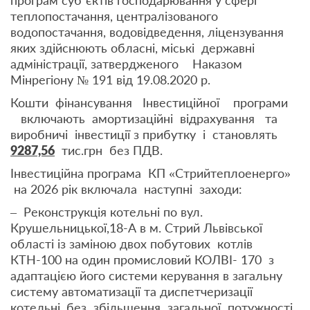
теплопостачання, централізованого
водопостачання, водовідведення, ліцензування
яких здійснюють обласні, міські державні
адміністрації, затвердженого Наказом
Мінрегіону № 191 від 19.08.2020 р.
Кошти фінансування Інвестиційної програми
включають амортизаційні відрахування та
виробничі інвестиції з прибутку і становлять
9287,56
тис.грн без ПДВ.
Інвестиційна програма КП «Стрийтеплоенерго»
на 2026 рік включала наступні заходи:
– Реконструкція котельні по вул.
Крушельницької,18-А в м. Стрий Львівської
області із заміною двох побутових котлів
КТН-100 на один промисловий КОЛВІ- 170 з
адаптацією його системи керування в загальну
систему автоматизації та диспетчеризації
котельні, без збільшення загальної потужності