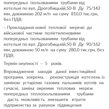
попередньо ізольованими трубами від
котельні по вул. Дрогобицькій,50-В Ду 75/142
мм, довжиною 202 м/п на суму 810,0 тис.грн,
без ПДВ;
– Прокладання нової теплової мережі до
військової частини поліетиленовими
попередньо ізольованими трубами від
котельні по вул. Дрогобицькій,50-В Ду 90/162
мм, довжиною 50 м/п на суму 280,0 тис.грн, без
ПДВ;
Термін окупності – 5 років.
Впровадження заходів даної інвестиційної
програми, зокрема, реконструкція котелень із
заміною устарілих газових пальників котлів на
сучасні, заміна окремих теплових мереж
попередньо теплоізольованими трубами
дасть можливість зменшити втрати
підприємства за рахунок підвищення