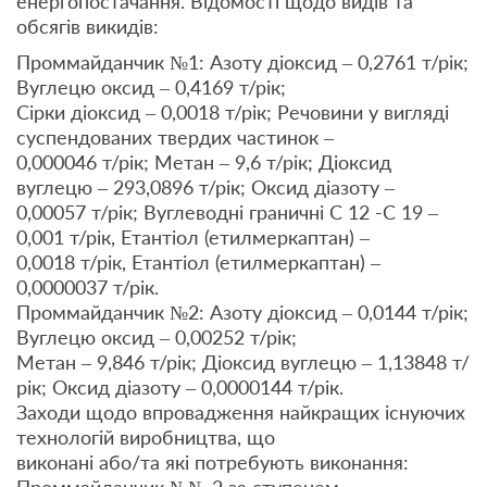
енергопостачання. Відомості щодо видів та
обсягів викидів:
Проммайданчик №1: Азоту діоксид – 0,2761 т/рік;
Вуглецю оксид – 0,4169 т/рік;
Сірки діоксид – 0,0018 т/рік; Речовини у вигляді
суспендованих твердих частинок –
0,000046 т/рік; Метан – 9,6 т/рік; Діоксид
вуглецю – 293,0896 т/рік; Оксид діазоту –
0,00057 т/рік; Вуглеводні граничні С 12 -С 19 –
0,001 т/рік, Етантіол (етилмеркаптан) –
0,0018 т/рік, Етантіол (етилмеркаптан) –
0,0000037 т/рік.
Проммайданчик №2: Азоту діоксид – 0,0144 т/рік;
Вуглецю оксид – 0,00252 т/рік;
Метан – 9,846 т/рік; Діоксид вуглецю – 1,13848 т/
рік; Оксид діазоту – 0,0000144 т/рік.
Заходи щодо впровадження найкращих існуючих
технологій виробництва, що
виконані або/та які потребують виконання: