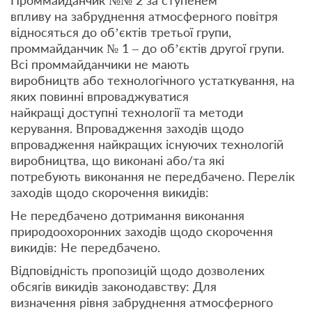
Проммайданчик №№ 2 за ступенем
впливу на забруднення атмосферного повітря
відносяться до об’єктів третьої групи,
проммайданчик № 1 – до об’єктів другої групи.
Всі проммайданчики не мають
виробництв або технологічного устаткування, на
яких повинні впроваджуватися
найкращі доступні технології та методи
керування. Впровадження заходів щодо
впровадження найкращих існуючих технологій
виробництва, що виконані або/та які
потребують виконання не передбачено. Перелік
заходів щодо скорочення викидів:
Не передбачено дотримання виконання
природоохоронних заходів щодо скорочення
викидів: Не передбачено.
Відповідність пропозицій щодо дозволених
обсягів викидів законодавству: Для
визначення рівня забруднення атмосферного