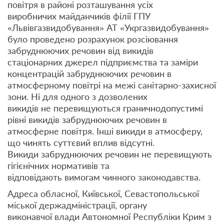
повітря в районі розташування усіх
виробничих майданчиків філії ГПУ
«Львівгазвидобування» АТ «Укргазвидобування»
було проведено розрахунок розсіювання
забруднюючих речовин від викидів
стаціонарних джерел підприємства та заміри
концентрацій забруднюючих речовин в
атмосферному повітрі на межі санітарно-захисної
зони. Ні для одного з дозволених
викидів не перевищуються граничнодопустимі
рівні викидів забруднюючих речовин в
атмосферне повітря. Інші викиди в атмосферу,
що чинять суттєвий вплив відсутні.
Викиди забруднюючих речовин не перевищують
гігієнічних нормативів та
відповідають вимогам чинного законодавства.
Адреса обласної, Київської, Севастопольської
міської держадміністрації, органу
виконавчої влади Автономної Республіки Крим з