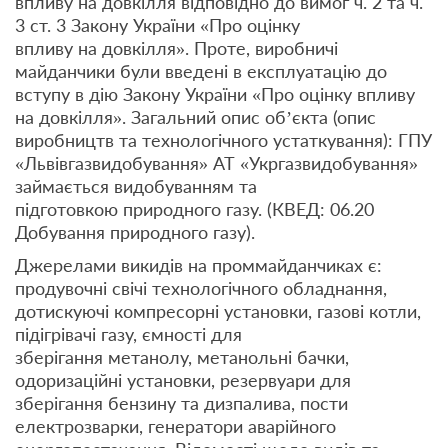
впливу на довкілля відповідно до вимог ч. 2 та ч.
3 ст. 3 Закону України «Про оцінку
впливу на довкілля». Проте, виробничі
майданчики були введені в експлуатацію до
вступу в дію Закону України «Про оцінку впливу
на довкілля». Загальний опис об’єкта (опис
виробництв та технологічного устаткування): ГПУ
«Львівгазвидобування» АТ «Укргазвидобування»
займається видобуванням та
підготовкою природного газу. (КВЕД: 06.20
Добування природного газу).
Джерелами викидів на проммайданчиках є:
продувочні свічі технологічного обладнання,
дотискуючі компресорні установки, газові котли,
підігрівачі газу, ємності для
зберігання метанолу, метанольні бачки,
одоризаційні установки, резервуари для
зберігання бензину та дизпалива, пости
електрозварки, генератори аварійного