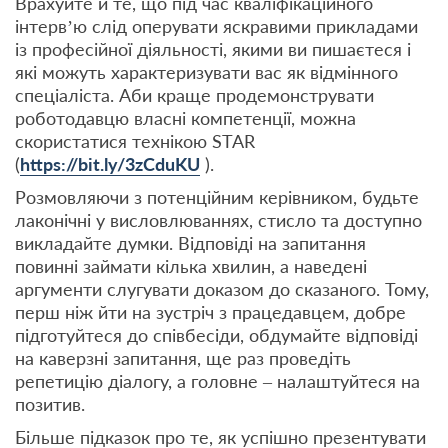
Врахуйте й те, що під час кваліфікаційного
інтерв’ю слід оперувати яскравими прикладами
із професійної діяльності, якими ви пишаєтеся і
які можуть характеризувати вас як відмінного
спеціаліста. Аби краще продемонструвати
роботодавцю власні компетенції, можна
скористатися технікою STAR
(
https://bit.ly/3zCduKU
).
Розмовляючи з потенційним керівником, будьте
лаконічні у висловлюваннях, стисло та доступно
викладайте думки. Відповіді на запитання
повинні займати кілька хвилин, а наведені
аргументи слугувати доказом до сказаного. Тому,
перш ніж йти на зустріч з працедавцем, добре
підготуйтеся до співбесіди, обдумайте відповіді
на каверзні запитання, ще раз проведіть
репетицію діалогу, а головне – налаштуйтеся на
позитив.
Більше підказок про те, як успішно презентувати