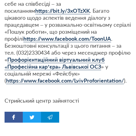
себе на співбесіді – за
посиланням
https://bit.ly/3xOTzXK
. Багато
цікавого щодо аспектів ведення діалогу з
працедавцем – у розважально-освітньому серіалі
«Пошук роботи», що розміщений на
профілі
https://www.facebook.com/ToonUA
.
Безкоштовні консультації з цього питання – за
тел. (032)2330434 або через месенджер профілю
«
Профорієнтаційний віртуальний клуб
«Професійна кар’єра» Львівської ОСЗ
» у
соціальній мережі «Фейсбук»
(
https://www.facebook.com/LvivProforientation/
).
Стрийський центр зайнятості