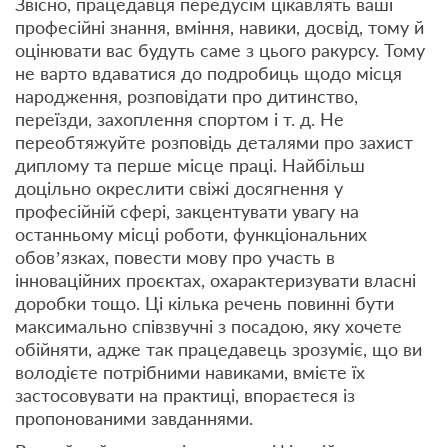
Звісно, працедавця передусім цікавлять ваші
професійні знання, вміння, навики, досвід, тому й
оцінювати вас будуть саме з цього ракурсу. Тому
не варто вдаватися до подробиць щодо місця
народження, розповідати про дитинство,
переїзди, захоплення спортом і т. д. Не
переобтяжуйте розповідь деталями про захист
диплому та перше місце праці. Найбільш
доцільно окреслити свіжі досягнення у
професійній сфері, закцентувати увагу на
останньому місці роботи, функціональних
обов’язках, повести мову про участь в
інноваційних проєктах, охарактеризувати власні
доробки тощо. Ці кілька речень повинні бути
максимально співзвучні з посадою, яку хочете
обійняти, адже так працедавець зрозуміє, що ви
володієте потрібними навиками, вмієте їх
застосовувати на практиці, впораєтеся із
пропонованими завданнями.