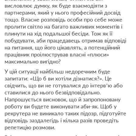
висловлює думку, як буде взаємодіяти з
партнерами, який у нього професійний досвід
тощо. Власне розповідь особи про себе може
пролити світло на багато важливих моментів і
плинути на хід подальшої бесіди. Тож як її
побудувати, аби працедавець отримав відповіді
на питання, що його цікавлять, а потенційний
працівник проілюстрував власні «плюси»
максимально вигідно?
У цій ситуації найбільш недоречним буде
запитати: «Що б ви хотіли дізнатися?». Це
свідчить, що ви не готувалися до інтерв’ю або
ставилися до нього безвідповідально.
Напрошується висновок, що й запропоновану
роботу ви будете виконувати аби-як. Щоб у
рекрутера не виникало таких підозр, підготуйте
відповідь заздалегідь і кілька разів проведіть
репетицію розмови.