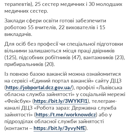
терапевтів), 25 сестер медичних і 30 молодших
медичних сестер.
Заклади сфери освіти готові забезпечити
роботою 55 вчителів, 22 вихователів і 15
викладачів.
Для осіб без професії чи спеціальної підготовки
вільними залишаються місця праці двірників
(125), підсобних робітників (47), вантажників (23),
прибиральників (20).
Із повною базою вакансій можна ознайомитися
на сервісі «Єдиний портал вакансій» сайту ДЦЗ
(
https://jobportal.dcz.gov.ua/
), профілі «Львівська
обласна служба зайнятості» у соціальній мережі
«Фейсбук» (
https://bit.ly/3WYKFl1
), телеграм-
каналі ДЦЗ «Робота зараз: Державна служба
зайнятості» (
https://t.me/worknowdcz
) або у
підрозділах обласної служби зайнятості
(контакти –
https://bit.ly/3yvyNfE
).