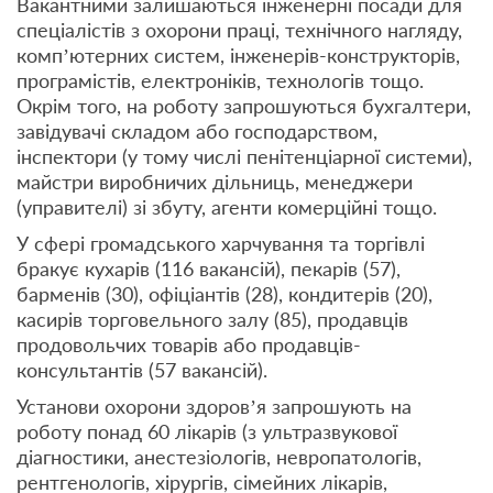
Вакантними залишаються інженерні посади для
спеціалістів з охорони праці, технічного нагляду,
комп’ютерних систем, інженерів-конструкторів,
програмістів, електроніків, технологів тощо.
Окрім того, на роботу запрошуються бухгалтери,
завідувачі складом або господарством,
інспектори (у тому числі пенітенціарної системи),
майстри виробничих дільниць, менеджери
(управителі) зі збуту, агенти комерційні тощо.
У сфері громадського харчування та торгівлі
бракує кухарів (116 вакансій), пекарів (57),
барменів (30), офіціантів (28), кондитерів (20),
касирів торговельного залу (85), продавців
продовольчих товарів або продавців-
консультантів (57 вакансій).
Установи охорони здоров’я запрошують на
роботу понад 60 лікарів (з ультразвукової
діагностики, анестезіологів, невропатологів,
рентгенологів, хірургів, сімейних лікарів,