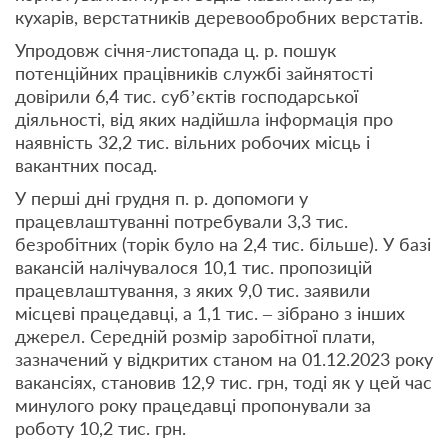
кухарів, верстатників деревообробних верстатів.
Упродовж січня-листопада ц. р. пошук
потенційних працівників службі зайнятості
довірили 6,4 тис. суб’єктів господарської
діяльності, від яких надійшла інформація про
наявність 32,2 тис. вільних робочих місць і
вакантних посад.
У перші дні грудня п. р. допомоги у
працевлаштуванні потребували 3,3 тис.
безробітних (торік було на 2,4 тис. більше). У базі
вакансій налічувалося 10,1 тис. пропозицій
працевлаштування, з яких 9,0 тис. заявили
місцеві працедавці, а 1,1 тис. – зібрано з інших
джерел. Середній розмір заробітної плати,
зазначений у відкритих станом на 01.12.2023 року
вакансіях, становив 12,9 тис. грн, тоді як у цей час
минулого року працедавці пропонували за
роботу 10,2 тис. грн.