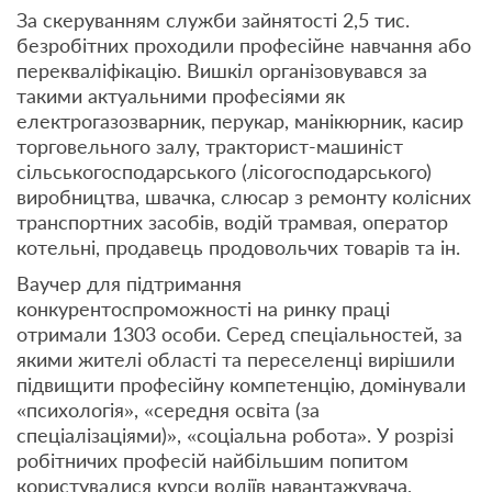
За скеруванням служби зайнятості 2,5 тис.
безробітних проходили професійне навчання або
перекваліфікацію. Вишкіл організовувався за
такими актуальними професіями як
електрогазозварник, перукар, манікюрник, касир
торговельного залу, тракторист-машиніст
сільськогосподарського (лісогосподарського)
виробництва, швачка, слюсар з ремонту колісних
транспортних засобів, водій трамвая, оператор
котельні, продавець продовольчих товарів та ін.
Ваучер для підтримання
конкурентоспроможності на ринку праці
отримали 1303 особи. Серед спеціальностей, за
якими жителі області та переселенці вирішили
підвищити професійну компетенцію, домінували
«психологія», «середня освіта (за
спеціалізаціями)», «соціальна робота». У розрізі
робітничих професій найбільшим попитом
користувалися курси водіїв навантажувача,