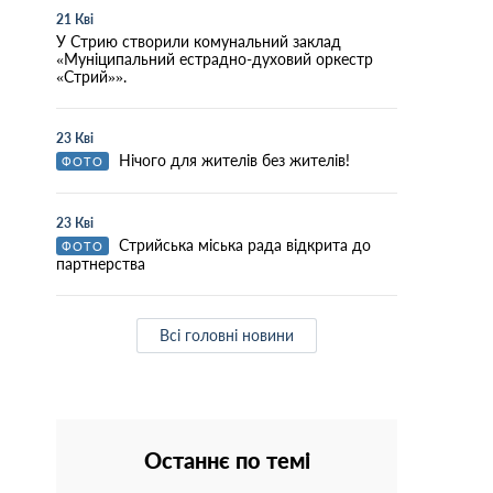
21 Кві
У Стрию створили комунальний заклад
«Муніципальний естрадно-духовий оркестр
«Стрий»».
23 Кві
Нічого для жителів без жителів!
ФОТО
23 Кві
Стрийська міська рада відкрита до
ФОТО
партнерства
Всі головні новини
Останнє по темі