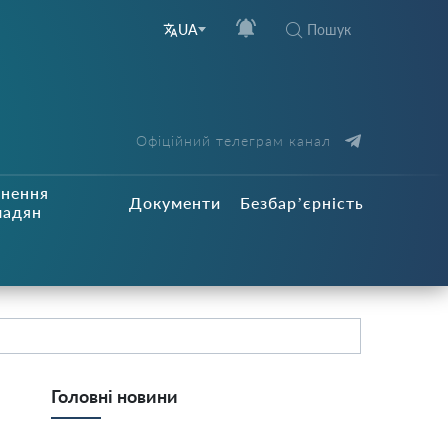
Пошук
UA
Офіційний телеграм канал
рнення
Документи
Безбар’єрність
мадян
Головні новини