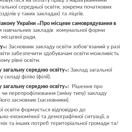
агальної середньої освіти, зокрема початкових
зділів у таких закладах) та ліцеїв.
 Закону України «Про місцеве самоврядування в
ція навчальних закладів комунальної форми
 місцевої ради.
у»:
Засновник закладу освіти зобов’язаний у разі
 освіти забезпечити здобувачам освіти можливість
му рівні освіти.
у загальну середню освіту»:
Заклад загальної
складі філію (філії).
у загальну середню освіту»:
Рішення про
ю чи перепрофілювання (зміну типу) закладу
його засновник (засновники).
ї освіти формується відповідно до
но-економічної та демографічної ситуації, а
тніх та інших потреб територіальної громади та/