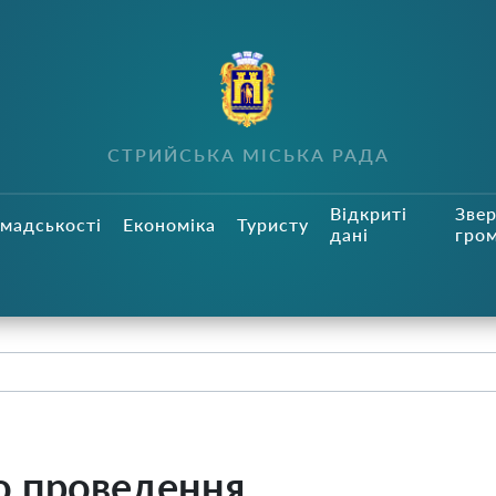
СТРИЙСЬКА МІСЬКА РАДА
Відкриті
Зве
мадськості
Економіка
Туристу
дані
гро
о проведення