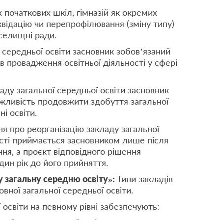
початкових шкіл, гімназій як окремих
іквідацію чи перепрофілювання (зміну типу)
 селищні ради.
 середньої освіти засновник зобов’язаний
в провадження освітньої діяльності у сфері
кладу загальної середньої освіти засновник
жливість продовжити здобуття загальної
ні освіти.
ня про реорганізацію закладу загальної
вості приймається засновником лише після
я, а проєкт відповідного рішення
ин рік до його прийняття.
у загальну середню освіту»:
Типи закладів
вної загальної середньої освіти.
 освіти на певному рівні забезпечують: