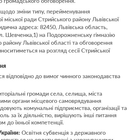
до громадського обговорення.
щодо зміни типу, перейменування
 міської ради Стрийського району Львівської
дична адреса: 82450, Львівська область,
ул. Шевченка,1) на Подорожненську гімназію
о району Львівської області та обговорення
иноситиметься на розгляд сесії Стрийської
ння
я відповідно до вимог чинного законодавства
иторіальні громади села, селища, міста
ними органи місцевого самоврядування
довують комунальні підприємства, організації та
ль за їх діяльністю, вирішують інші питання
ом до їхньої компетенції.
країни:
Освітня субвенція з державного
вується на оплату праці з нарахуваннями