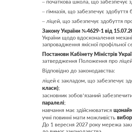
– початкова школа, що забезпечує з
– гімназія, що забезпечує здобуття б
– ліцей, що забезпечує здобуття про
Закону України №4629-1 від 15.07.2
України щодо вдосконалення механі
запровадження якісної профільної се
Постанови Кабінету Міністрів Украї
затвердження Положення про ліцей
Відповідно до законодавства:
ліцей є закладом, що забезпечує з
класи)
;
засновник зобов’язаний забезпечит
паралелі
;
навчання має здійснюватися
щонайм
учні повинні мати можливість
вибор
До 1 вересня 2027 року мережа закл
до вимог законодавства.