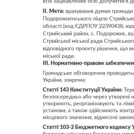
всіх зацікавлених осіб долучитися 
II
.
Мета:
врахування думки громади 
Подорожненського ліцею Стрийської
області (код ЄДРПОУ 22390438, юри
Стрийський район, с. Подорожнє, в
Стрийської міської ради Стрийськог
відповідного проєкту рішення, що в
міської ради.
I
ІІ. Нормативно-правове забезпече
Громадське обговорення проводитьс
України, зокрема:
Статті 143 Конституції України:
Тер
безпосередньо або через утворені 
утворюють, реорганізовують та лікві
установи, а також здійснюють контро
місцевого значення, віднесені закон
Статті 103-2 Бюджетного кодексу У
бюджету місцевим бюджетам спрямо