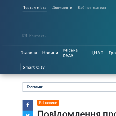
Портал міста
Документи
Кабінет жителя
Контакти
Міська
Головна
Новини
ЦНАП
Гро
рада
Smart City
Топ теми:
Всі новини
Повідомлення пр