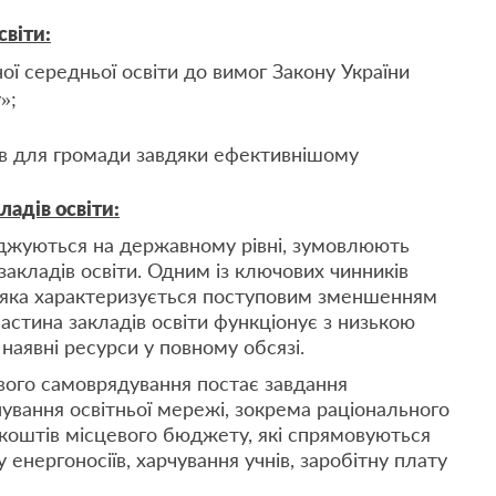
світи:
ої середньої освіти до вимог Закону України
»;
ив для громади завдяки ефективнішому
ладів освіти:
аджуються на державному рівні, зумовлюють
закладів освіти. Одним із ключових чинників
я, яка характеризується поступовим зменшенням
 частина закладів освіти функціонує з низькою
наявні ресурси у повному обсязі.
вого самоврядування постає завдання
ування освітньої мережі, зокрема раціонального
а коштів місцевого бюджету, які спрямовуються
 енергоносіїв, харчування учнів, заробітну плату