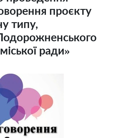
оворення проєкту
у типу,
Подорожненського
міської ради»