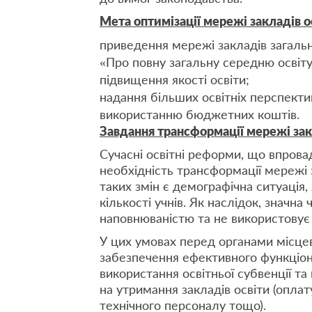
Мета оптимізації мережі закладів о
приведення мережі закладів загальн
«Про повну загальну середню освіту
підвищення якості освіти;
надання більших освітніх перспект
використанню бюджетних коштів.
Завдання трансформації мережі зак
Сучасні освітні реформи, що впров
необхідність трансформації мережі 
таких змін є демографічна ситуаці
кількості учнів. Як наслідок, значна
наповнюваністю та не використовує 
У цих умовах перед органами місце
забезпечення ефективного функціон
використання освітньої субвенції т
на утримання закладів освіти (оплату
технічного персоналу тощо).