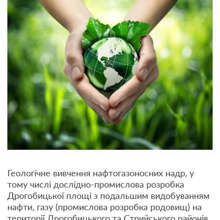
Геологічне вивчення нафтогазоносних надр, у
тому числі дослідно-промислова розробка
Дрогобицької площі з подальшим видобуванням
нафти, газу (промислова розробка родовищ) на
території Дрогобицького та Стрийського районів