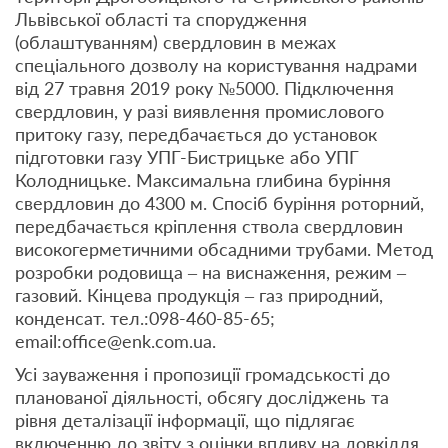
Львівської області та спорудження
(облаштуванням) свердловин в межах
спеціального дозволу на користування надрами
від 27 травня 2019 року №5000. Підключення
свердловин, у разі виявлення промислового
притоку газу, передбачається до установок
підготовки газу УПГ-Бистрицьке або УПГ
Колодницьке. Максимальна глибина буріння
свердловин до 4300 м. Спосіб буріння роторний,
передбачається кріплення ствола свердловин
високогерметичними обсадними трубами. Метод
розробки родовища – на виснаження, режим –
газовий. Кінцева продукція – газ природний,
конденсат. тел.:098-460-85-65;
email:office@enk.com.ua.
Усі зауваження і пропозиції громадськості до
планованої діяльності, обсягу досліджень та
рівня деталізації інформації, що підлягає
включенню до звіту з оцінки впливу на довкілля,