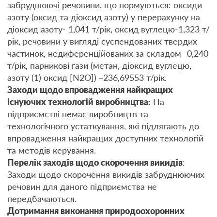
забруднюючі речовини, що нормуються: оксиди
азоту (оксид та діоксид азоту) у перерахунку на
діоксид азоту- 1,041 т/рік, оксид вуглецю-1,323 т/
рік, речовини у вигляді суспендованих твердих
частинок, недиференційованих за складом- 0,240
т/рік, парникові гази (метан, діоксид вуглецю,
азоту (1) оксид [N2O]) –236,69553 т/рік.
Заходи щодо впровадження найкращих
існуючих технологій виробництва:
На
підприємстві немає виробництв та
технологічного устаткування, які підлягають до
впровадження найкращих доступних технологій
та методів керування.
Перелік заходів щодо скорочення викидів
:
Заходи щодо скорочення викидів забруднюючих
речовин для даного підприємства не
передбачаються.
Дотримання виконання природоохоронних