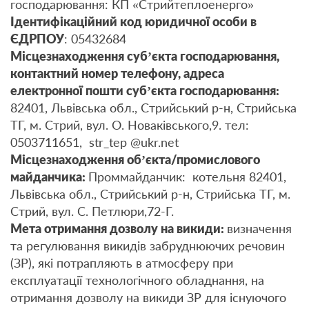
господарювання: КП «Стрийтеплоенерго»
Ідентифікаційний код юридичної особи в
ЄДРПОУ
: 05432684
Місцезнаходження суб’єкта господарювання,
контактний номер телефону, адреса
електронної пошти суб’єкта господарювання:
82401, Львівська обл., Стрийський р-н, Стрийська
ТГ, м. Стрий, вул. О. Новаківського,9. тел:
0503711651, str_tep @ukr.net
Місцезнаходження об’єкта/промислового
майданчика:
Проммайданчик: котельня 82401,
Львівська обл., Стрийський р-н, Стрийська ТГ, м.
Стрий, вул. С. Петлюри,72-Г.
Мета отримання дозволу на викиди:
визначення
та регулювання викидів забруднюючих речовин
(ЗР), які потрапляють в атмосферу при
експлуатації технологічного обладнання, на
отримання дозволу на викиди ЗР для існуючого