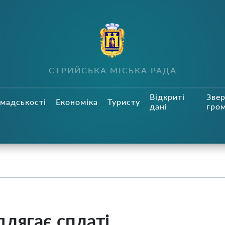
СТРИЙСЬКА МІСЬКА РАДА
Відкриті
Зве
мадськості
Економіка
Туристу
дані
гро
длягає сплаті