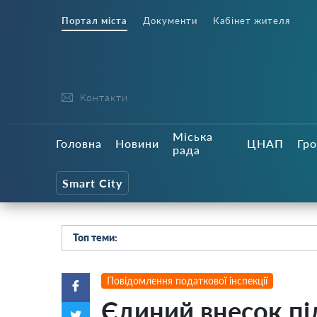
Портал міста
Документи
Кабінет жителя
Контакти
Міська
Головна
Новини
ЦНАП
Гро
рада
Smart City
Топ теми:
Повідомлення податкової інспекції
Єдиний внесок пі