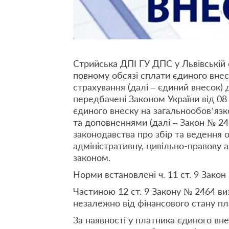
Стрийська ДПІ ГУ ДПС у Львівській о
повному обсязі сплати єдиного вне
страхування (далі – єдиний внесок) 
передбачені Законом України від 08
єдиного внеску на загальнообов’язк
та доповненнями (далі – Закон № 246
законодавства про збір та ведення о
адміністративну, цивільно-правову а
законом.
Норми встановлені ч. 11 ст. 9 Закон
Частиною 12 ст. 9 Закону № 2464 ви
незалежно від фінансового стану пл
За наявності у платника єдиного вне