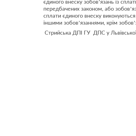
єдиного внеску зобов’язань із сплат
передбачених законом, або зобов’я
сплати єдиного внеску виконуються 
іншими зобов’язаннями, крім зобов’я
Стрийська ДПІ ГУ ДПС у Львівської