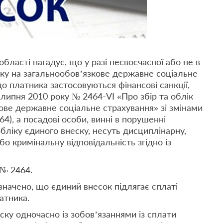
бласті нагадує, що у разі несвоєчасної або не в
ску на загальнообов’язкове державне соціальне
до платника застосовуються фінансові санкції,
 липня 2010 року № 2464-VI «Про збір та облік
ове державне соціальне страхування» зі змінами
4), а посадові особи, винні в порушенні
бліку єдиного внеску, несуть дисциплінарну,
бо кримінальну відповідальність згідно із
 № 2464.
значено, що єдиний внесок підлягає сплаті
атника.
ску одночасно із зобов’язаннями із сплати