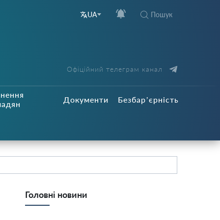
Пошук
UA
Офіційний телеграм канал
рнення
Документи
Безбар’єрність
мадян
Головні новини