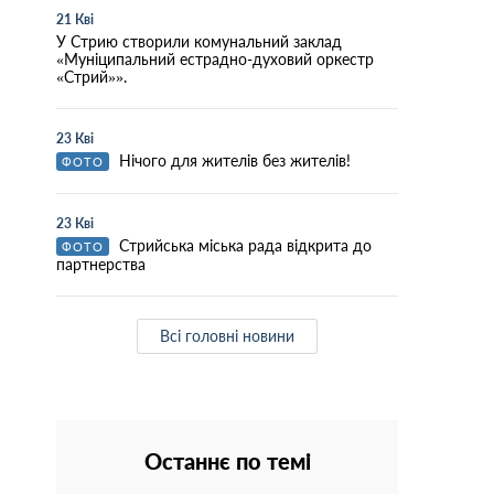
21 Кві
У Стрию створили комунальний заклад
«Муніципальний естрадно-духовий оркестр
«Стрий»».
23 Кві
Нічого для жителів без жителів!
ФОТО
23 Кві
Стрийська міська рада відкрита до
ФОТО
партнерства
Всі головні новини
Останнє по темі