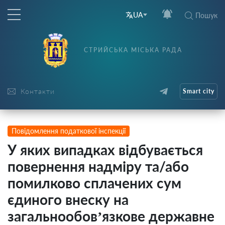
UA
Пошук
СТРИЙСЬКА МІСЬКА РАДА
Контакти
Smart city
Повідомлення податкової інспекції
У яких випадках відбувається
повернення надміру та/або
помилково сплачених сум
єдиного внеску на
загальнообов’язкове державне