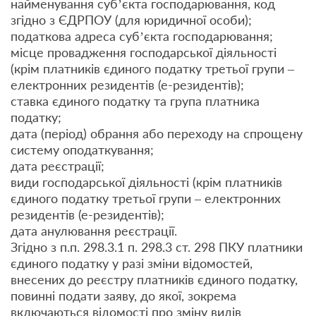
найменування суб’єкта господарювання, код
згідно з ЄДРПОУ (для юридичної особи);
податкова адреса суб’єкта господарювання;
місце провадження господарської діяльності
(крім платників єдиного податку третьої групи –
електронних резидентів (е-резидентів);
ставка єдиного податку та група платника
податку;
дата (період) обрання або переходу на спрощену
систему оподаткування;
дата реєстрації;
види господарської діяльності (крім платників
єдиного податку третьої групи – електронних
резидентів (е-резидентів);
дата анулювання реєстрації.
Згідно з п.п. 298.3.1 п. 298.3 ст. 298 ПКУ платники
єдиного податку у разі зміни відомостей,
внесених до реєстру платників єдиного податку,
повинні подати заяву, до якої, зокрема
включаються відомості про зміну видів