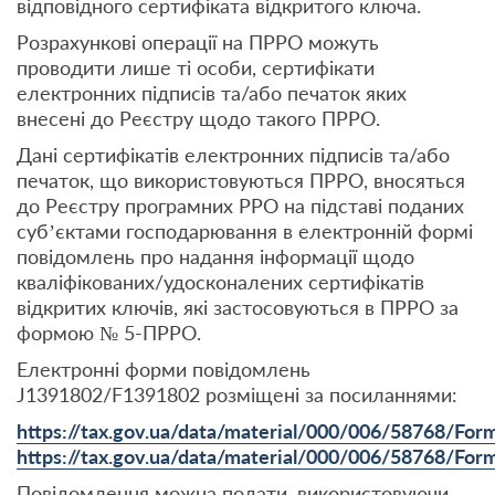
відповідного сертифіката відкритого ключа.
Розрахункові операції на ПРРО можуть
проводити лише ті особи, сертифікати
електронних підписів та/або печаток яких
внесені до Реєстру щодо такого ПРРО.
Дані сертифікатів електронних підписів та/або
печаток, що використовуються ПРРО, вносяться
до Реєстру програмних РРО на підставі поданих
суб’єктами господарювання в електронній формі
повідомлень про надання інформації щодо
кваліфікованих/удосконалених сертифікатів
відкритих ключів, які застосовуються в ПРРО за
формою № 5-ПРРО.
Електронні форми повідомлень
J1391802/F1391802 розміщені за посиланнями:
https://tax.gov.ua/data/material/000/006/58768/For
https://tax.gov.ua/data/material/000/006/58768/Form
Повідомлення можна подати, використовуючи