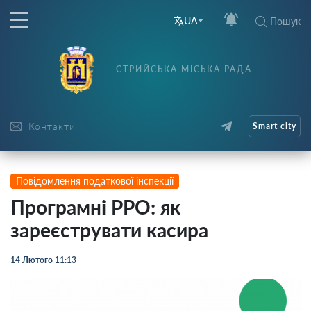
UA
Пошук
СТРИЙСЬКА МІСЬКА РАДА
Контакти
Smart city
Повідомлення податкової інспекції
Програмні РРО: як
зареєструвати касира
14 Лютого 11:13