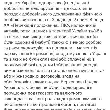
кодексу України, одноразове (спеціальне)
добровільне декларування – це особливий
порядок добровільного декларування фізичною
особою, визначеною п. 3 підрозд. 9 прим. 4 розд.
ХХ «Перехідні положення» ПКУ, належних їй
активів, розміщених на території України та/або
за її межами, якщо такі активи фізичної особи
були одержані (набуті) такою фізичною особою
за рахунок доходів, що підлягали в момент їх
нарахування (отримання) оподаткуванню в Україні
та з яких не були сплачені або сплачені не в
повному обсязі податки і збори відповідно до
вимог законодавства з питань оподаткування та/
або міжнародних договорів, згода на
обов’язковість яких надана Верховною Радою
України, та/або які не були задекларовані в
порушення податкового та валютного
законодавства, контроль за дотриманням якого
покладено на контролюючі органи, протягом
будь-якого з податкових періодів, що мали місце