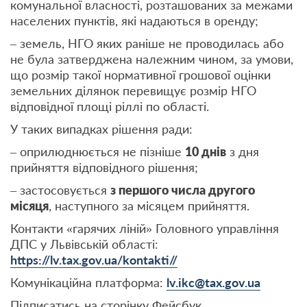
комунальної власності, розташованих за межами
населених пунктів, які надаються в оренду;
– земель, НГО яких раніше не проводилась або
не була затверджена належним чином, за умови,
що розмір такої нормативної грошової оцінки
земельних ділянок перевищує розмір НГО
відповідної площі ріллі по області.
У таких випадках рішення ради:
– оприлюднюється не пізніше
10 днів
з дня
прийняття відповідного рішення;
– застосовується
з першого числа другого
місяця
, наступного за місяцем прийняття.
Контакти «гарячих ліній» Головного управління
ДПС у Львівській області:
https://lv.tax.gov.ua/kontakti//
Комунікаційна платформа:
lv.ikc@tax.gov.ua
Підписатись на сторінку Фейсбук