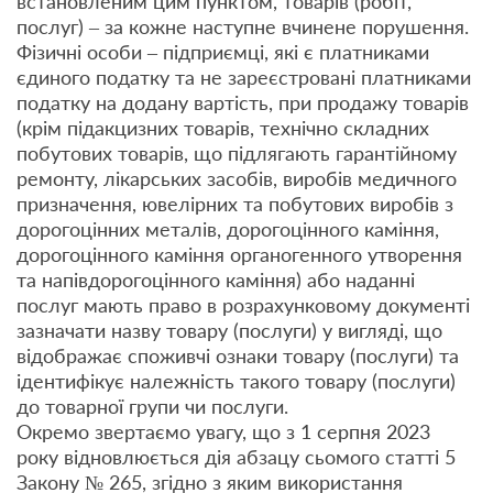
встановленим цим пунктом, товарів (робіт,
послуг) – за кожне наступне вчинене порушення.
Фізичні особи – підприємці, які є платниками
єдиного податку та не зареєстровані платниками
податку на додану вартість, при продажу товарів
(крім підакцизних товарів, технічно складних
побутових товарів, що підлягають гарантійному
ремонту, лікарських засобів, виробів медичного
призначення, ювелірних та побутових виробів з
дорогоцінних металів, дорогоцінного каміння,
дорогоцінного каміння органогенного утворення
та напівдорогоцінного каміння) або наданні
послуг мають право в розрахунковому документі
зазначати назву товару (послуги) у вигляді, що
відображає споживчі ознаки товару (послуги) та
ідентифікує належність такого товару (послуги)
до товарної групи чи послуги.
Окремо звертаємо увагу, що з 1 серпня 2023
року відновлюється дія абзацу сьомого статті 5
Закону № 265, згідно з яким використання