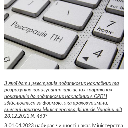
З якої дати реєстрація податкових накладних та
розрахунків коригування кількісних і вартісних
показників до податкових накладних в ЄРПН
здійснюється за формою, яка враховує зміни,
внесені наказом Міністерства фінансів України від
28.12.2022 № 463?
З 01.04.2023 набирає чинності наказ Міністерства