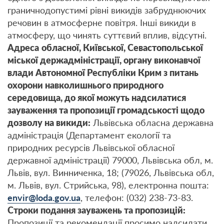
граничнодопустимі рівні викидів забруднюючих
речовин в атмосферне повітря. Інші викиди в
атмосферу, що чинять суттєвий вплив, відсутні.
Адреса
обласної, Київської, Севастопольської
міської держадміністрації, органу виконавчої
влади Автономної Республіки Крим з питань
охорони навколишнього природного
середовища, до якої можуть надсилатися
зауваження та пропозиції громадськості щодо
дозволу на викиди:
Львівська обласна державна
адміністрація (Департамент екології та
природних ресурсів Львівської обласної
державної адміністрації) 79000, Львівська обл, м.
Львів, вул. Винниченка, 18; (79026, Львівська обл,
м. Львів, вул. Стрийська, 98), електронна пошта:
envir@loda.gov.ua
, телефон: (032) 238-73-83.
Строки подання зауважень та пропозицій:
Пропозиції та рекомендації просимо надсилати