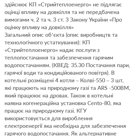
здійснює КП «Стрийтеплоенерго» не підлягає
оцінці впливу на довкілля та не передбачена
вимогами ч. 2 та ч. 3 ст. 3 Закону України «Про
оцінку впливу на довкілля»
Загальний опис об’єкта (опис виробництв та
технологічного устаткування): КП
«Стрийтеплоенерго» надає послуги з
теплопостачання та забезпечення гарячим
водопостачанням. (КВЕД: 35.30 Постачання пари,
гарячої води та кондиційованого повітря). В
котельні розміщені 4 котли – Колві-550 – 3 шт,
які працюють на природному газі та ARS -500BM,
який працюює на дровах. Також в котельні
наявна когенераційна установка Cento-80, яка
працює на природному газі. КГУ
використовується для вироблення
електроенергії яка необхідна для забезпечення
гарячого водопостачання. Як альтернативне