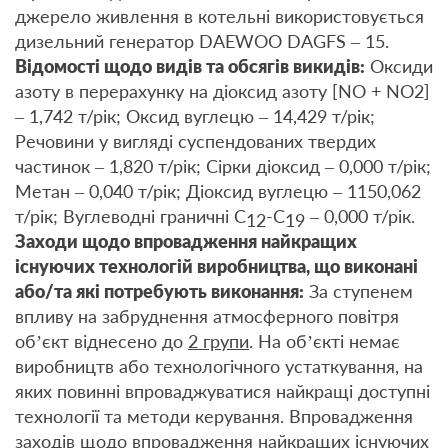
джерело живлення в котельні використовується
дизельний генератор DAEWOO DAGFS – 15.
Відомості щодо видів та обсягів викидів:
Оксиди
азоту в перерахунку на діоксид азоту [NO + NO2]
– 1,742 т/рік; Оксид вуглецю – 14,429 т/рік;
Речовини у вигляді суспендованих твердих
частинок – 1,820 т/рік; Сірки діоксид – 0,000 т/рік;
Метан – 0,040 т/рік; Діоксид вуглецю – 1150,062
т/рік; Вуглеводні граничні С
-С
– 0,000 т/рік.
12
19
Заходи щодо впровадження найкращих
існуючих технологій виробництва, що виконані
або/та які потребують виконання:
За ступенем
впливу на забруднення атмосферного повітря
об’єкт віднесено до
2 групи
. На об’єкті немає
виробництв або технологічного устаткування, на
яких повинні впроваджуватися найкращі доступні
технології та методи керування. Впровадження
заходів щодо впровадження найкращих існуючих