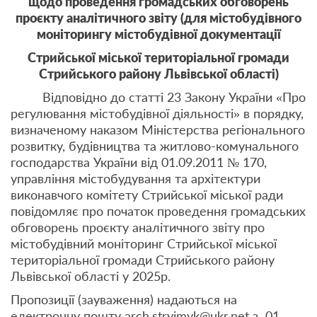
щодо проведення громадських обговорень
проєкту аналітичного звіту (для містобудівного
моніторингу містобудівної документації
Стрийської міської територіальної громади
Стрийського району Львівської області)
Відповідно до статті 23 Закону України «Про
регулювання містобудівної діяльності» в порядку,
визначеному наказом Міністерства регіонального
розвитку, будівництва та житлово-комунального
господарства України від 01.09.2011 № 170,
управління містобудування та архітектури
виконавчого комітету Стрийської міської ради
повідомляє про початок проведення громадських
обговорень проєкту аналітичного звіту про
містобудівний моніторинг Стрийської міської
територіальної громади Стрийського району
Львівської області у 2025р.
Пропозиції (зауваження) надаються на
електронну пошту arch.stryimvk@ukr.net з 01