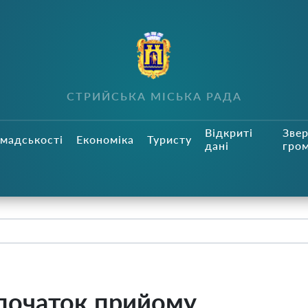
СТРИЙСЬКА МІСЬКА РАДА
Відкриті
Зве
мадськості
Економіка
Туристу
дані
гро
початок прийому