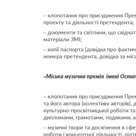
– клопотання про присудження Прем
проекту та діяльності претендента;
– документи та світлини, що свідчат
матеріали ЗМІ;
– копії паспорта (довідка про факти
номера претендента, довідка за міс
«Міська музична премія імені Оста
– клопотання про присудження Прем
та його автора (колективу авторів), 
культурно-просвітницької роботи та
дипломами, грамотами, подяками, 
– музичні твори та досягнення в сфе
роботи і концертної діяльності, пі