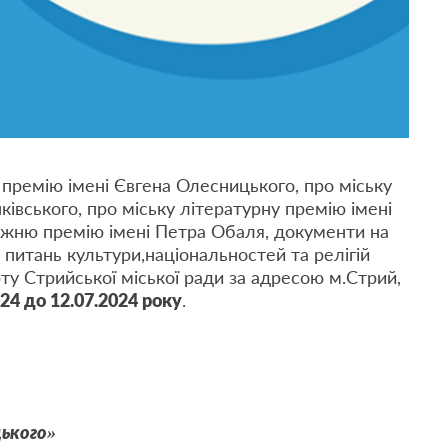
премію імені Євгена Олесницького, про міську
івського, про міську літературну премію імені
ожню премію імені Петра Обаля, документи на
 питань культури,національностей та релігій
рту Стрийської міської ради за адресою м.Стрий,
024 до 12.07.2024 року
.
цького»