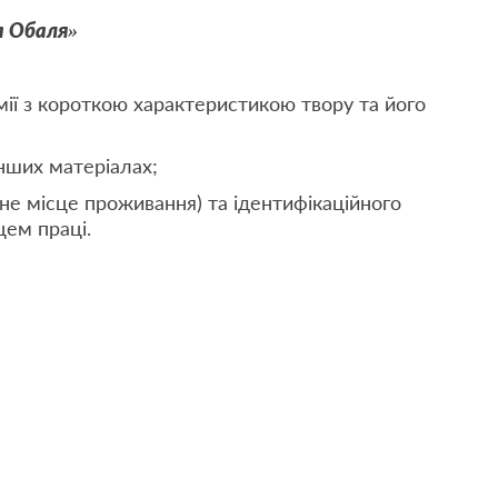
а Обаля»
ії з короткою характеристикою твору та його
 інших матеріалах;
чне місце проживання) та ідентифікаційного
цем праці.