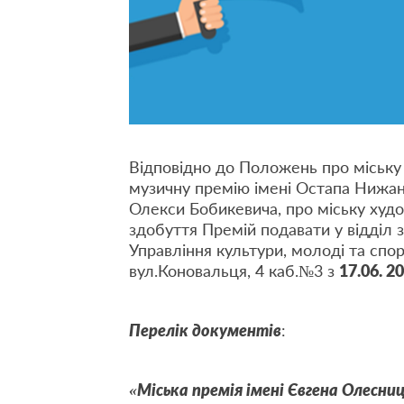
Відповідно до Положень про міську 
музичну премію імені Остапа Нижанк
Олекси Бобикевича, про міську худ
здобуття Премій подавати у відділ з
Управління культури, молоді та спо
вул.Коновальця, 4 каб.№3 з
17.06. 2
Перелік документів
:
«Міська премія імені Євгена Олесни