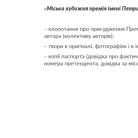
«Міська художня премія імені Петр
– клопотання про присудження Прем
автора (колективу авторів);
– твори в оригіналі, фотографіях і в
– копії паспорта (довідка про факти
номера претендента, довідка за міс