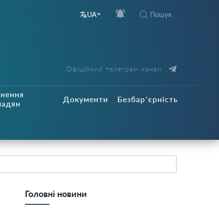
Пошук
UA
Офіційний телеграм канал
рнення
Документи
Безбар’єрність
мадян
Головні новини