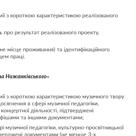
ії з короткою характеристикою реалізованого
ь про результат реалізованого проекту,
чне місце проживання) та ідентифікаційного
цем праці.
па Нижанківського»
ії з короткою характеристикою музичного твору
досягнення в сфері музичної педагогіки,
 концертної діяльності, підтверджені
афішами та іншими документами;
рі музичної педагогіки, культурно-просвітницької
дтверджені документами (не менше 3-х