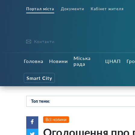
Портал міста
Документи
Кабінет жителя
Контакти
Міська
Головна
Новини
ЦНАП
Гро
рада
Smart City
Топ теми:
Всі новини
Оголошення про 