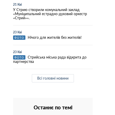
21 Кві
У Стрию створили комунальний заклад
«Муніципальний естрадно-духовий оркестр
«Стрий»».
23 Кві
Нічого для жителів без жителів!
ФОТО
23 Кві
Стрийська міська рада відкрита до
ФОТО
партнерства
Всі головні новини
Останнє по темі