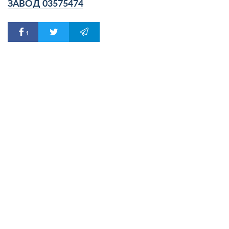
ЗАВОД 03575474
1