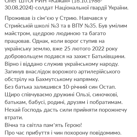
Олег ШТОГРИН «Кажан» (16.10.1986-
30.08.2024)-солдат Національної гвардії України.
Проживав із сім’єю у Стрию. Навчався у
Стрийській школі №3 та в ВПУ №35. Був умілим
майстром, щедрою людиною та багато
працював. Однак, коли ворог ступив на
українську землю, вже 25 лютого 2022 року
добровольцем подався на захист Батьківщини.
Вірно і віддано служив українському народу.
Загинув внаслідок ворожого артилерійського
обстрілу на Бахмутському напрямку.
Без батька залишився 10-річний син Остап.
Щиро співчуваємо дружині Ользі, синочкові,
батькам, бабусі, родині, друзям і побратимам.
Нехай Господь дасть сили прийняти порожнечу
втрати.
Вічна та світла пам’ять Герою!
Про час прибуття і чин похорону повідомимо.