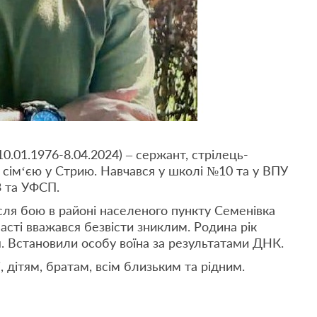
10.01.1976-8.04.2024) – сержант, стрілець-
 сім‘єю у Стрию. Навчався у школі №10 та у ВПУ
 та УФСП.
ісля бою в районі населеного пункту Семенівка
сті вважався безвісти зниклим. Родина рік
я. Встановили особу воїна за результатами ДНК.
 дітям, братам, всім близьким та рідним.