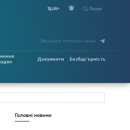
Пошук
UA
Офіційний телеграм канал
рнення
Документи
Безбар’єрність
мадян
Головні новини