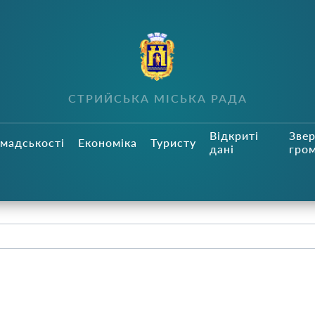
СТРИЙСЬКА МІСЬКА РАДА
Відкриті
Зве
мадськості
Економіка
Туристу
дані
гро