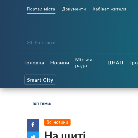
Портал міста
Документи
Кабінет жителя
Контакти
Міська
Головна
Новини
ЦНАП
Гро
рада
Smart City
Топ теми:
Всі новини
На щиті