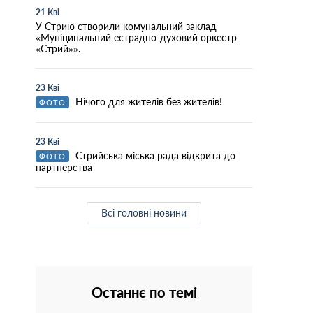
21 Кві
У Стрию створили комунальний заклад
«Муніципальний естрадно-духовий оркестр
«Стрий»».
23 Кві
Нічого для жителів без жителів!
ФОТО
23 Кві
Стрийська міська рада відкрита до
ФОТО
партнерства
Всі головні новини
Останнє по темі