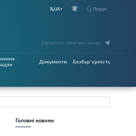
Пошук
UA
Офіційний телеграм канал
рнення
Документи
Безбар’єрність
мадян
Головні новини