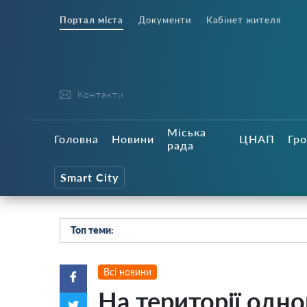
Портал міста
Документи
Кабінет жителя
Контакти
Міська
Головна
Новини
ЦНАП
Гро
рада
Smart City
Топ теми:
Всі новини
На території одно