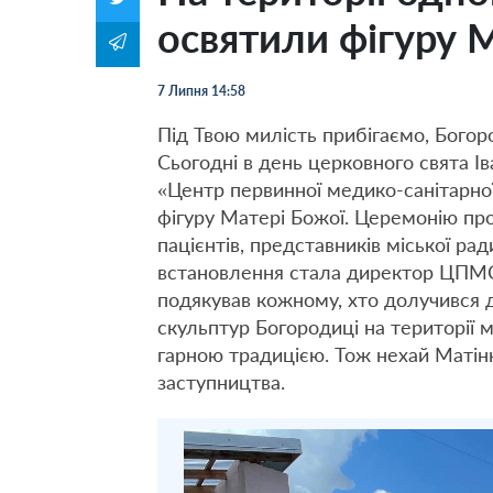
освятили фігуру 
7 Липня 14:58
Під Твою милість прибігаємо, Богор
Сьогодні в день церковного свята Ів
«Центр первинної медико-санітарної
фігуру Матері Божої. Церемонію про
пацієнтів, представників міської рад
встановлення стала директор ЦПМС
подякував кожному, хто долучився д
скульптур Богородиці на території 
гарною традицією. Тож нехай Матінк
заступництва.