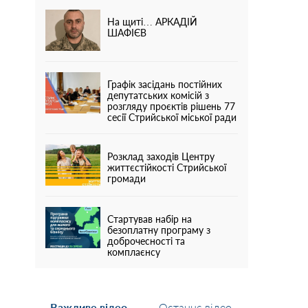
На щиті… АРКАДІЙ
ШАФІЄВ
Графік засідань постійних
депутатських комісій з
розгляду проєктів рішень 77
сесії Стрийської міської ради
Розклад заходів Центру
життєстійкості Стрийської
громади
Стартував набір на
безоплатну програму з
доброчесності та
комплаєнсу
Важливе відео
Останнє відео