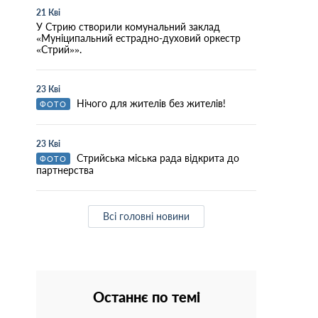
21 Кві
У Стрию створили комунальний заклад
«Муніципальний естрадно-духовий оркестр
«Стрий»».
23 Кві
Нічого для жителів без жителів!
ФОТО
23 Кві
Стрийська міська рада відкрита до
ФОТО
партнерства
Всі головні новини
Останнє по темі