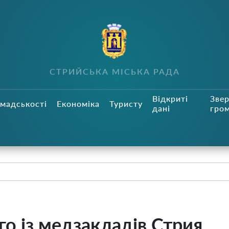
СТРИЙСЬКА МІСЬКА РАДА
Відкриті
Зве
мадськості
Економіка
Туристу
дані
гро
го із медзакладів Стрия