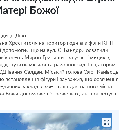
Матері Божої
одице Діво…..
ана Хрестителя на території однієї з філій КНП
 допомоги», що на вул. С. Бандери освятили
вів отець Мирон Гринишин за участі медиків,
и, депутатів міської та районної рад. Ініціатором
Д Іванна Салдан. Міський голова Олег Канівець
о встановлення фігури і зауважив, що освячення
медичних закладів вже стала для нашого міста
а Божа допоможе і береже всіх, хто потребує її