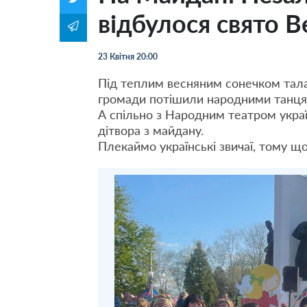
відбулося свято В
23 Квітня 20:00
Під теплим весняним сонечком талан
громади потішили народними танця
А спільно з Народним театром україн
дітвора з майдану.
Плекаймо українські звичаї, тому щ