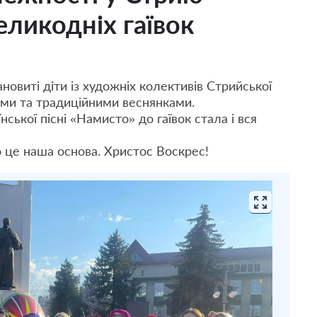
еликодніх гаївок
овиті діти із художніх колективів Стрийської
ми та традиційними веснянками.
ської пісні «Намисто» до гаївок стала і вся
о це наша основа. Христос Воскрес!