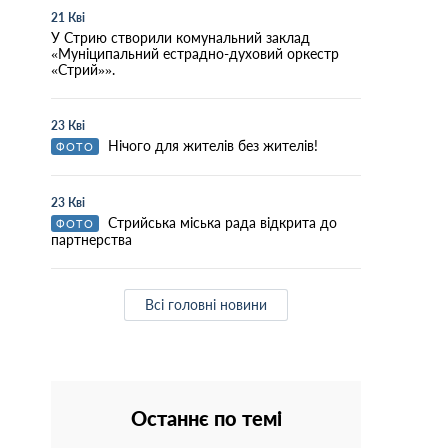
21 Кві
У Стрию створили комунальний заклад
«Муніципальний естрадно-духовий оркестр
«Стрий»».
23 Кві
Нічого для жителів без жителів!
ФОТО
23 Кві
Стрийська міська рада відкрита до
ФОТО
партнерства
Всі головні новини
Останнє по темі