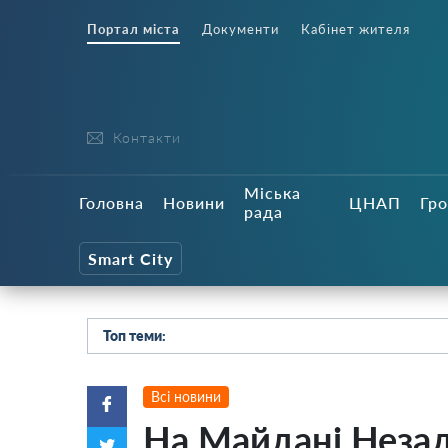
Портал міста
Документи
Кабінет жителя
Контакти
Міська
Головна
Новини
ЦНАП
Гро
рада
Smart City
Топ теми:
Всі новини
На Майдані Неза