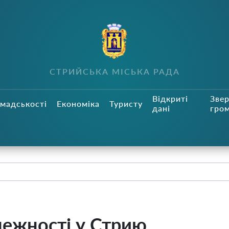
СТРИЙСЬКА МІСЬКА РАДА
Відкриті
Зве
мадськості
Економіка
Туристу
дані
гро
лежності у Стрию