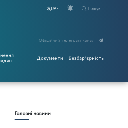
Пошук
UA
Офіційний телеграм канал
рнення
Документи
Безбар’єрність
мадян
Головні новини