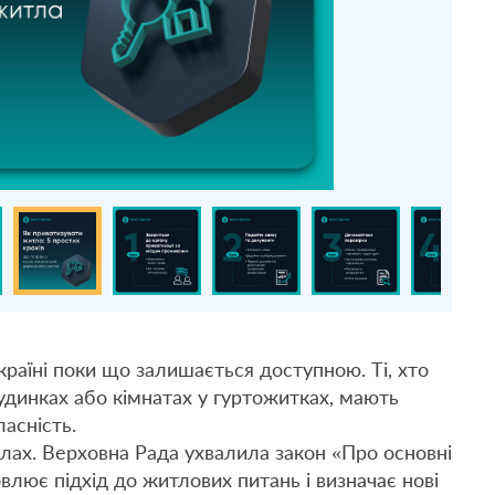
раїні поки що залишається доступною. Ті, хто
удинках або кімнатах у гуртожитках, мають
асність.
лах. Верховна Рада ухвалила закон «Про основні
влює підхід до житлових питань і визначає нові