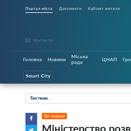
Портал міста
Документи
Кабінет жителя
Контакти
Міська
Головна
Новини
ЦНАП
Гро
рада
Smart City
Топ теми:
Всі новини
Міністерство роз