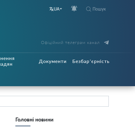
Пошук
UA
Офіційний телеграм канал
рнення
Документи
Безбар’єрність
мадян
Головні новини