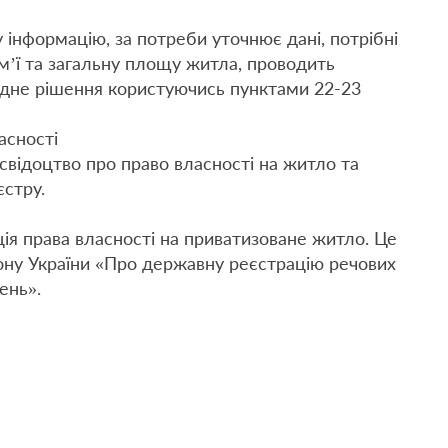
 інформацію, за потреби уточнює дані, потрібні
м’ї та загальну площу житла, проводить
відне рішення користуючись пунктами 22-23
асності
свідоцтво про право власності на житло та
єстру.
ія права власності на приватизоване житло. Це
кону України «Про державну реєстрацію речових
ень».