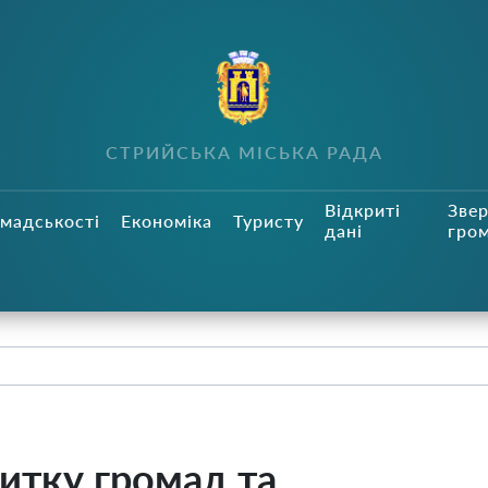
СТРИЙСЬКА МІСЬКА РАДА
Відкриті
Зве
мадськості
Економіка
Туристу
дані
гро
витку громад та