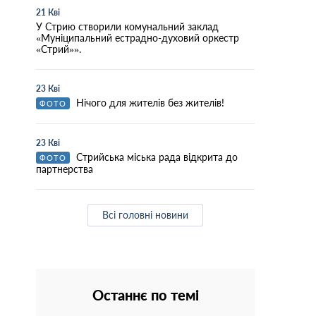
21 Кві
У Стрию створили комунальний заклад
«Муніципальний естрадно-духовий оркестр
«Стрий»».
23 Кві
Нічого для жителів без жителів!
ФОТО
23 Кві
Стрийська міська рада відкрита до
ФОТО
партнерства
Всі головні новини
Останнє по темі