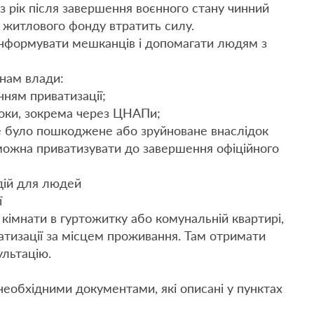
з рік після завершення воєнного стану чинний
 житлового фонду втратить силу.
інформувати мешканців і допомагати людям з
нам влади:
ням приватизації;
роки, зокрема через ЦНАПи;
ке було пошкоджене або зруйноване внаслідок
 можна приватизувати до завершення офіційного
дій для людей
ї
 кімнати в гуртожитку або комунальній квартирі,
атизації за місцем проживання. Там отримати
ультацію.
з необхідними документами, які описані у пунктах