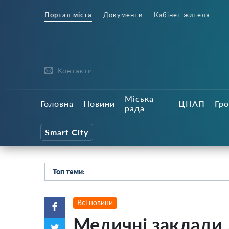
Портал міста
Документи
Кабінет жителя
Контакти
Міська
Головна
Новини
ЦНАП
Гро
рада
Smart City
Топ теми:
Всі новини
Медичні заклади