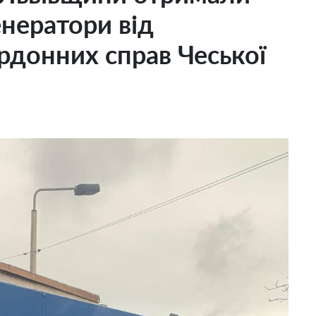
енератори від
ордонних справ Чеської