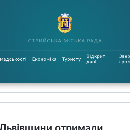
СТРИЙСЬКА МІСЬКА РАДА
Відкриті
Зве
мадськості
Економіка
Туристу
дані
гро
 Львівщини отримали