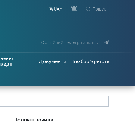
Пошук
UA
Офіційний телеграм канал
рнення
Документи
Безбар’єрність
мадян
Головні новини