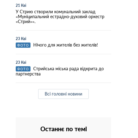
21 Кві
У Стрию створили комунальний заклад
«Муніципальний естрадно-духовий оркестр
«Стрий»».
23 Кві
Нічого для жителів без жителів!
ФОТО
23 Кві
Стрийська міська рада відкрита до
ФОТО
партнерства
Всі головні новини
Останнє по темі