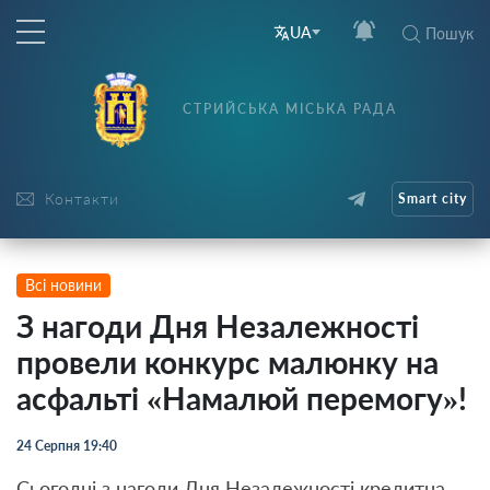
UA
Пошук
СТРИЙСЬКА МІСЬКА РАДА
Контакти
Smart city
Всі новини
З нагоди Дня Незалежності
провели конкурс малюнку на
асфальті «Намалюй перемогу»!
24 Серпня 19:40
Сьогодні з нагоди Дня Незалежності кредитна