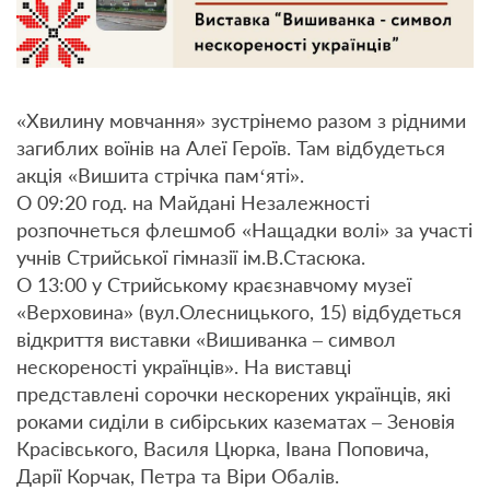
«Хвилину мовчання» зустрінемо разом з рідними
загиблих воїнів на Алеї Героїв. Там відбудеться
акція «Вишита стрічка пам‘яті».
О 09:20 год. на Майдані Незалежності
розпочнеться флешмоб «Нащадки волі» за участі
учнів Стрийської гімназії ім.В.Стасюка.
О 13:00 у Стрийському краєзнавчому музеї
«Верховина» (вул.Олесницького, 15) відбудеться
відкриття виставки «Вишиванка – символ
нескореності українців». На виставці
представлені сорочки нескорених українців, які
роками сиділи в сибірських казематах – Зеновія
Красівського, Василя Цюрка, Івана Поповича,
Дарії Корчак, Петра та Віри Обалів.