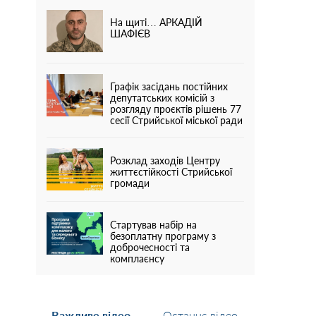
На щиті… АРКАДІЙ
ШАФІЄВ
Графік засідань постійних
депутатських комісій з
розгляду проєктів рішень 77
сесії Стрийської міської ради
Розклад заходів Центру
життєстійкості Стрийської
громади
Стартував набір на
безоплатну програму з
доброчесності та
комплаєнсу
Важливе відео
Останнє відео