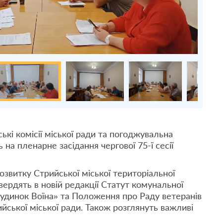
ькі комісії міської ради та погоджувальна
 на пленарне засідання чергової 75-ї сесії
розвитку Стрийської міської територіальної
вердять в новій редакції Статут комунальної
Будинок Воїна» та Положення про Раду ветеранів
йської міської ради. Також розглянуть важливі