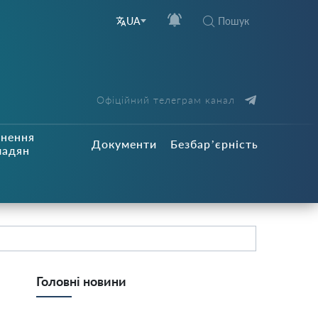
Пошук
UA
Офіційний телеграм канал
рнення
Документи
Безбар’єрність
мадян
Головні новини