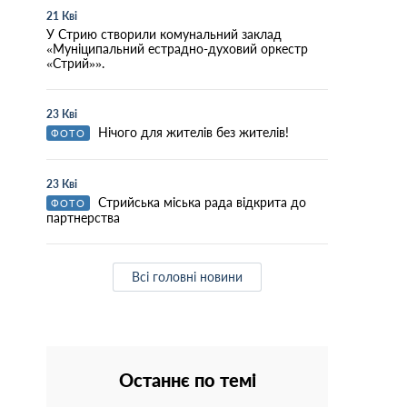
21 Кві
У Стрию створили комунальний заклад
«Муніципальний естрадно-духовий оркестр
«Стрий»».
23 Кві
Нічого для жителів без жителів!
ФОТО
23 Кві
Стрийська міська рада відкрита до
ФОТО
партнерства
Всі головні новини
Останнє по темі