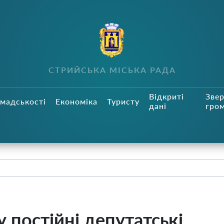
СТРИЙСЬКА МІСЬКА РАДА
Відкриті
Зве
мадськості
Економіка
Туристу
дані
гро
 постійні депутатські