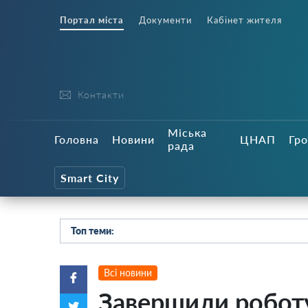
Портал міста
Документи
Кабінет жителя
Контакти
Міська
Головна
Новини
ЦНАП
Гро
рада
Smart City
Топ теми:
Всі новини
Завершили роботу