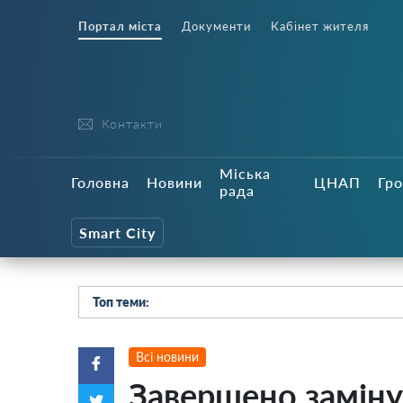
Портал міста
Документи
Кабінет жителя
Контакти
Міська
Головна
Новини
ЦНАП
Гро
рада
Smart City
Топ теми:
Всі новини
Завершено заміну