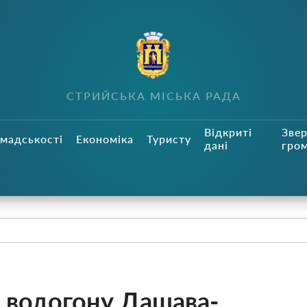
СТРИЙСЬКА МІСЬКА РАДА
Відкриті
Зве
мадськості
Економіка
Туристу
дані
гро
 водогону Дашава-