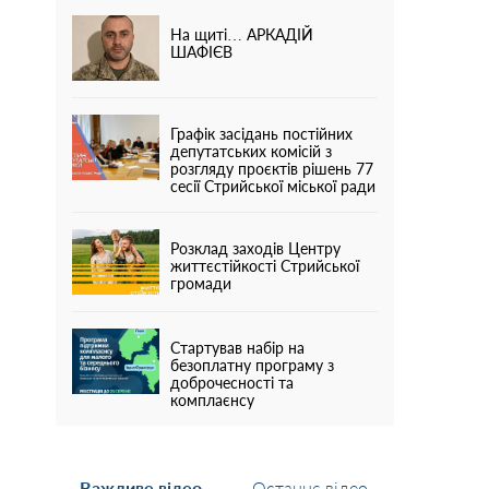
На щиті… АРКАДІЙ
ШАФІЄВ
Графік засідань постійних
депутатських комісій з
розгляду проєктів рішень 77
сесії Стрийської міської ради
Розклад заходів Центру
життєстійкості Стрийської
громади
Стартував набір на
безоплатну програму з
доброчесності та
комплаєнсу
Важливе відео
Останнє відео