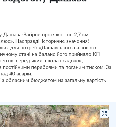
у Дашава-Загірне протяжністю 2,7 км.
люс». Насправді, історичне значення!
роках для потреб «Дашавського сажового
итичному стані на баланс його прийняло КП
нтів, серед яких школа і садочок,
з постійними перебоями та поганим тиском. За
над 40 аварій.
і з обласним бюджетом на загальну вартість