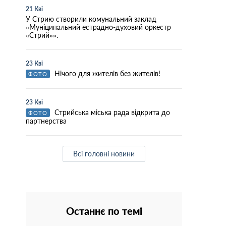
21 Кві
У Стрию створили комунальний заклад
«Муніципальний естрадно-духовий оркестр
«Стрий»».
23 Кві
Нічого для жителів без жителів!
ФОТО
23 Кві
Стрийська міська рада відкрита до
ФОТО
партнерства
Всі головні новини
Останнє по темі