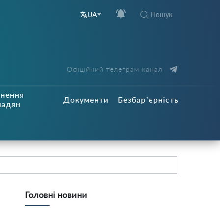
Пошук
UA
Офіційний телеграм канал
рнення
Документи
Безбар’єрність
мадян
Головні новини