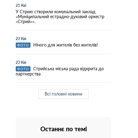
21 Кві
У Стрию створили комунальний заклад
«Муніципальний естрадно-духовий оркестр
«Стрий»».
23 Кві
Нічого для жителів без жителів!
ФОТО
23 Кві
Стрийська міська рада відкрита до
ФОТО
партнерства
Всі головні новини
Останнє по темі