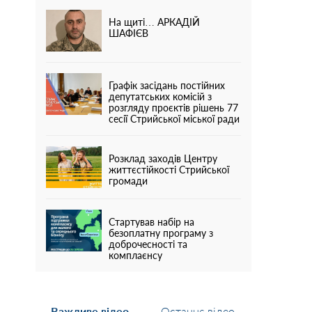
На щиті… АРКАДІЙ
ШАФІЄВ
Графік засідань постійних
депутатських комісій з
розгляду проєктів рішень 77
сесії Стрийської міської ради
Розклад заходів Центру
життєстійкості Стрийської
громади
Стартував набір на
безоплатну програму з
доброчесності та
комплаєнсу
Важливе відео
Останнє відео