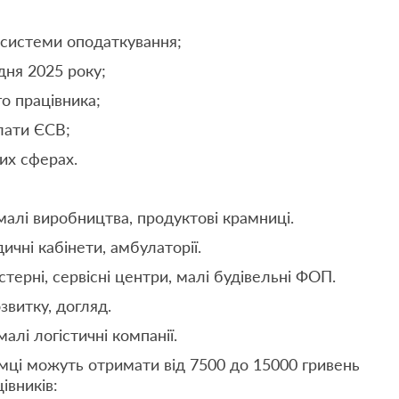
истеми оподаткування;
ня 2025 року;
 працівника;
лати ЄСВ;
х сферах.
малі виробництва, продуктові крамниці.
чні кабінети, амбулаторії.
ерні, сервісні центри, малі будівельні ФОП.
витку, догляд.
лі логістичні компанії.
мці можуть отримати від 7500 до 15000 гривень
івників: