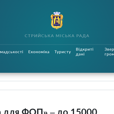
СТРИЙСЬКА МІСЬКА РАДА
Відкриті
Зве
мадськості
Економіка
Туристу
дані
гро
а для ФОП» – до 15000