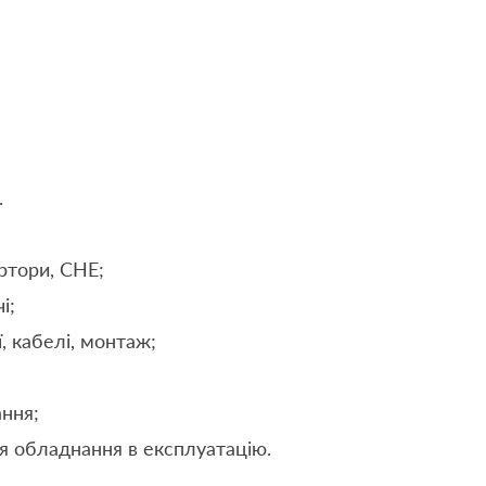
.
ртори, СНЕ;
і;
, кабелі, монтаж;
ння;
 обладнання в експлуатацію.