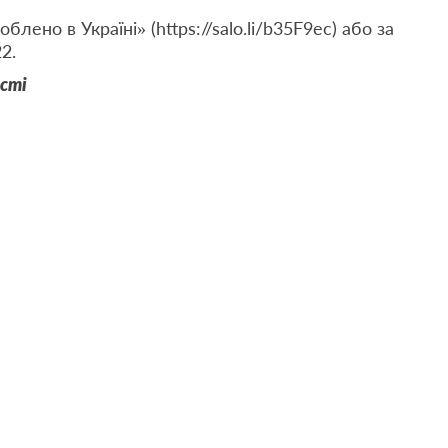
лено в Україні» (https://salo.li/b35F9ec) або за
2.
сті