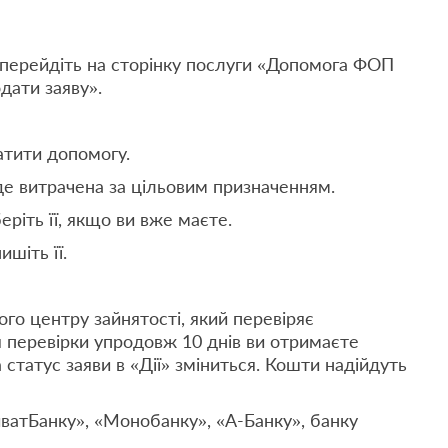
ерейдіть на сторінку послуги «Допомога ФОП
одати заяву».
тити допомогу.
 витрачена за цільовим призначенням.
іть її, якщо ви вже маєте.
шіть її.
го центру зайнятості, який перевіряє
я перевірки упродовж 10 днів ви отримаєте
 статус заяви в «Дії» зміниться. Кошти надійдуть
ватБанку», «Монобанку», «А-Банку», банку