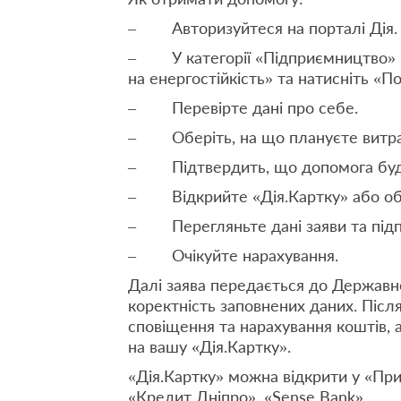
– Авторизуйтеся на порталі Дія.
– У категорії «Підприємництво» п
на енергостійкість» та натисніть «П
– Перевірте дані про себе.
– Оберіть, на що плануєте витра
– Підтвердить, що допомога буде
– Відкрийте «Дія.Картку» або обер
– Перегляньте дані заяви та підпи
– Очікуйте нарахування.
Далі заява передається до Державно
коректність заповнених даних. Післ
сповіщення та нарахування коштів, а
на вашу «Дія.Картку».
«Дія.Картку» можна відкрити у «При
«Кредит Дніпро», «Sense Bank».