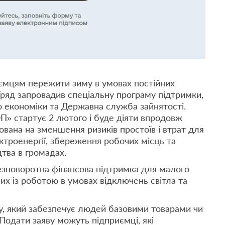
ємцям пережити зиму в умовах постійних
 Уряд запровадив спеціальну програму підтримки,
о економіки та Державна служба зайнятості.
» стартує 2 лютого і буде діяти впродовж
вана на зменшення ризиків простоїв і втрат для
ктроенергії, збереження робочих місць та
цтва в громадах.
зповоротна фінансова підтримка для малого
них із роботою в умовах відключень світла та
у, який забезпечує людей базовими товарами чи
 Подати заяву можуть підприємці, які