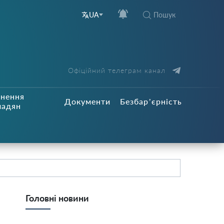
Пошук
UA
Офіційний телеграм канал
рнення
Документи
Безбар’єрність
мадян
Головні новини