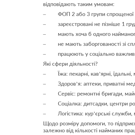
відповідають таким умовам:
– ФОП 2 або 3 групи спрощеної с
– зареєстровані не пізніше 1 груд
– мають хоча б одного найманого
– не мають заборгованості зі сп
– працюють у соціально важливи
Які сфери діяльності?
– Їжа: пекарні, кав’ярні, їдальні, 
– Здоров’я: аптеки, приватні меди
– Сервіс: ремонтні бригади, майст
– Соціалка: дитсадки, центри роз
– Логістика: кур’єрські служби, ма
Щодо розміру допомоги, то підприє
залежно від кількості найманих прац