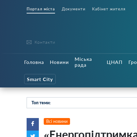
Портал міста
Документи
Кабінет жителя
Контакти
Міська
Головна
Новини
ЦНАП
Гро
рада
Smart City
Топ теми:
Всі новини
«Енергопідтримк