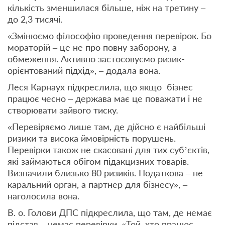
кількість зменшилася більше, ніж на третину –
до 2,3 тисячі.
«Змінюємо філософію проведення перевірок. Бо
мораторій – це не про повну заборону, а
обмеження. Активно застосовуємо ризик-
орієнтований підхід», – додала вона.
Леся Карнаух підкреслила, що якщо бізнес
працює чесно – держава має це поважати і не
створювати зайвого тиску.
«Перевіряємо лише там, де дійсно є найбільші
ризики та висока ймовірність порушень.
Перевірки також не скасовані для тих субʼєктів,
які займаються обігом підакцизних товарів.
Визначили близько 80 ризиків. Податкова – не
каральний орган, а партнер для бізнесу», –
наголосила вона.
В. о. Голови ДПС підкреслила, що там, де немає
підстав – немає перевірки. «Той, хто працює