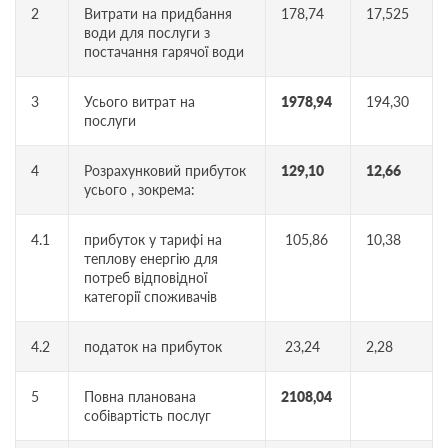
2
Витрати на придбання
178,74
17,525
води для послуги з
постачання гарячої води
3
Усього витрат на
1978,94
194,30
послуги
4
Розрахунковий прибуток
129,10
12,66
усього , зокрема:
4.1
прибуток у тарифі на
105,86
10,38
теплову енергію для
потреб відповідної
категорії споживачів
4.2
податок на прибуток
23,24
2,28
5
Повна планована
2108,04
собівартість послуг