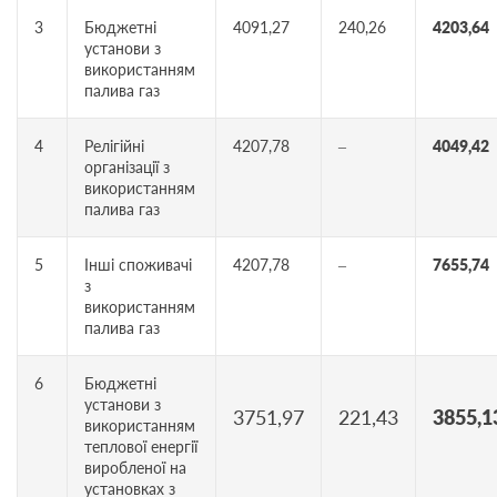
3
Бюджетні
4091,27
240,26
4203,64
установи з
використанням
палива газ
4
Релігійні
4207,78
–
4049,42
організації з
використанням
палива газ
5
Інші споживачі
4207,78
–
7655,74
з
використанням
палива газ
6
Бюджетні
установи з
3751,97
221,43
3855,1
використанням
теплової енергії
виробленої на
установках з