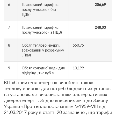
6
Планований тариф на
206,69
послугу-всього ( без
ПДВ)
7
Планований тариф на
248,03
послугу-всього ( з ПДВ)
8
Обсяг теплової енергії,
550,75
врахований у розрахунку
, Гкал
9
Обсяг холодної води для
10,199
підігріву , тис.куб м
КП «Стрийтеплоенерго» виробляє також
теплову енергію для потреб бюджетних установ
на установках з використанням альтернативних
джерел енергії . Згідно внесених змін до Закону
України «Про теплопостачання» №1959-VIII від
21.03.2017 року в статті 20 зазначено , що тарифи