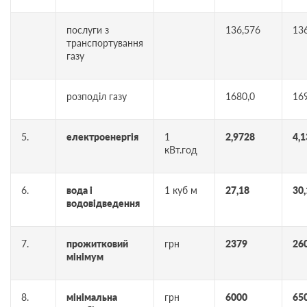
послуги з
136,576
13
транспортування
газу
розподіл газу
1680,0
16
5.
електроенергія
1
2,9728
4,
кВт.год
6.
вода і
1 куб м
27,18
30,
водовідведення
7.
прожитковий
грн
2379
26
мінімум
8.
мінімальна
грн
6000
65