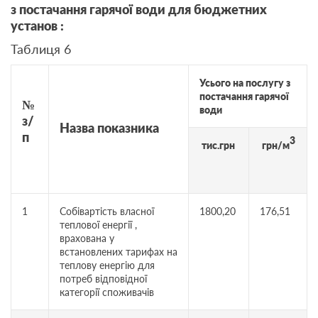
з постачання гарячої води для бюджетних
установ :
Таблиця 6
Усього на послугу з
постачання гарячої
№
води
з/
Назва показника
п
3
тис.грн
грн/м
1
Собівартість власної
1800,20
176,51
теплової енергії ,
врахована у
встановлених тарифах на
теплову енергію для
потреб відповідної
категорії споживачів