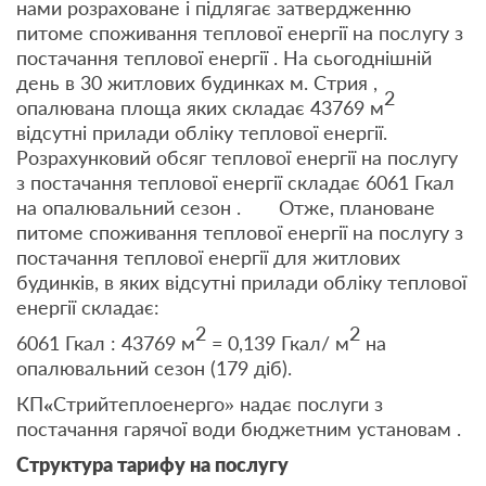
нами розраховане і підлягає затвердженню
питоме споживання теплової енергії на послугу з
постачання теплової енергії . На сьогоднішній
день в 30 житлових будинках м. Стрия ,
2
опалювана площа яких складає 43769 м
відсутні прилади обліку теплової енергії.
Розрахунковий обсяг теплової енергії на послугу
з постачання теплової енергії складає 6061 Гкал
на опалювальний сезон . Отже, плановане
питоме споживання теплової енергії на послугу з
постачання теплової енергії для житлових
будинків, в яких відсутні прилади обліку теплової
енергії складає:
2
2
6061 Гкал : 43769 м
= 0,139 Гкал/ м
на
опалювальний сезон (179 діб).
КП
«
Стрийтеплоенерго» надає послуги з
постачання гарячої води бюджетним установам .
Структура тарифу на послугу