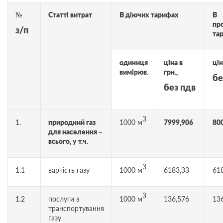
№
Статті витрат
В діючих тарифах
В
пр
з/п
та
одиниця
ціна в
цін
вимірюв.
грн.,
бе
без пдв
3
1.
природний газ
1000 м
7999,906
80
для населення –
всього, у т.ч.
3
1.1
вартість газу
1000 м
6183,33
61
3
1.2
послуги з
1000 м
136,576
13
транспортування
газу