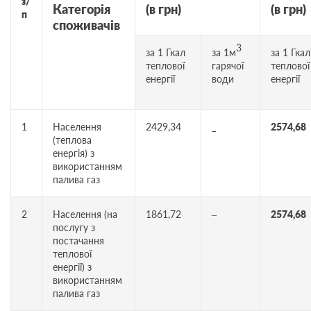
з/
Категорія
(в грн)
(в грн)
п
споживачів
3
за 1 Гкал
за 1м
за 1 Гкал
теплової
гарячої
теплової
енергії
води
енергії
1
Населення
2429,34
_
2574,68
(теплова
енергія) з
використанням
палива газ
2
Населення (на
1861,72
–
2574,68
послугу з
постачання
теплової
енергії) з
використанням
палива газ