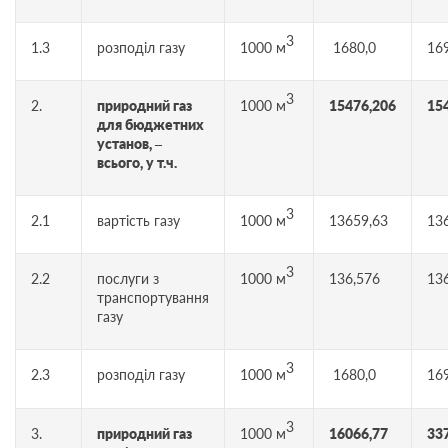
3
1.3
розподіл газу
1000 м
1680,0
16
3
2.
природний газ
1000 м
15476,206
15
для бюджетних
установ, –
всього, у т.ч.
3
2.1
вартість газу
1000 м
13659,63
13
3
2.2
послуги з
1000 м
136,576
13
транспортування
газу
3
2.3
розподіл газу
1000 м
1680,0
16
3
3.
природний газ
1000 м
16066,77
33