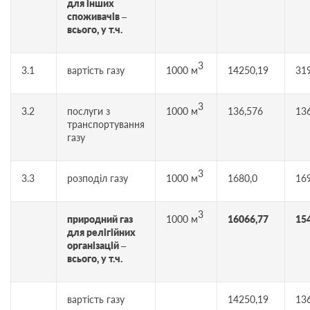
для інших
споживачів –
всього, у т.ч.
3
3.1
вартість газу
1000 м
14250,19
31
3
3.2
послуги з
1000 м
136,576
13
транспортування
газу
3
3.3
розподіл газу
1000 м
1680,0
16
3
природний газ
1000 м
16066,77
15
для релігійних
організацій –
всього, у т.ч.
вартість газу
14250,19
13