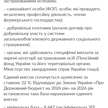
застрахованими особами);
– самозайняті особи (ФОП, особи, які провадять
незалежну професійну діяльність, члени
фермерського господарства);
– добровільні платники (уклали договір про
добровільну участь у системи
загальнообов’язкового державного соціального
страхування);
– органи, які здійснюють специфічні виплати за
окремі категорії застрахованих осіб (Пенсійний
фонд України та його територіальні органи,
Міністерство закордонних справ України тощо).
Єдиний внесок сплачується щомісячно за
ставкою 22 %. Відповідно до Закону України «Про
Державний бюджет на 2026 рік» на 2026 рік
встановлена така база нарахування єдиного
внеску:
– мінімальна база – 8 647 грн (мінімальна ЗП),