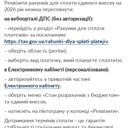
Реквізити рахунків для сплати єдиного внеску на
2026 рік можна переглянути:
на вебпорталі ДПС (без авторизації):
– перейдіть у розділ «Рахунки для сплати
платежів» за посиланням:
https://tax.gov.ua/rahunki-dlya-splati-platejiv
,
– оберіть область (регіон),
– виберіть вид платежу, який плануєте сплатити;
в Електронному кабінеті (персоналізовано):
– авторизуйтесь у приватній частині
Електронного кабінету
,
– оберіть меню «Стан розрахунків з бюджетом»
та єдиний внесок,
– натисніть на піктограму у колонці «Реквізити».
Дотримання термінів сплати – це гарантія
стабільності соціальних виплат та фінансової