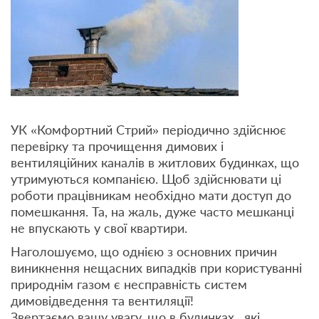
УК «Комфортний Стрий» періодично здійснює
перевірку та прочищення димових і
вентиляційних каналів в житлових будинках, що
утримуються компанією. Щоб здійснювати ці
роботи працівникам необхідно мати доступ до
помешкання. Та, на жаль, дуже часто мешканці
не впускають у свої квартири.
Наголошуємо, що однією з основних причин
виникнення нещасних випадків при користуванні
природнім газом є несправність систем
димовідведення та вентиляції!
Звертаємо вашу увагу, що в будинках , які