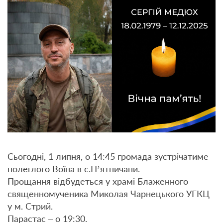
Сьогодні, 1 липня, о 14:45 громада зустрічатиме
полеглого Воїна в с.П’ятничани.
Прощання відбудеться у храмі Блаженного
священномученика Миколая Чарнецького УГКЦ
у м. Стрий.
Парастас – о 19:30.