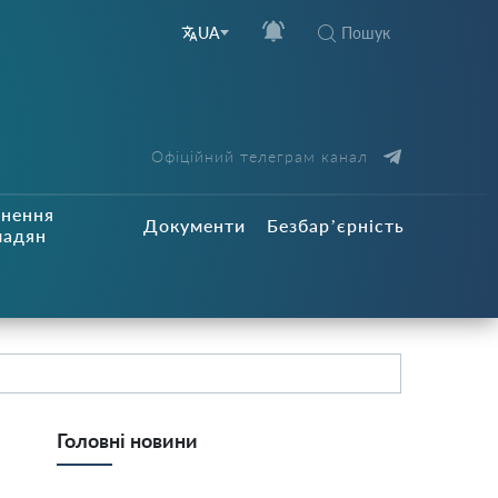
Пошук
UA
Офіційний телеграм канал
рнення
Документи
Безбар’єрність
мадян
Головні новини