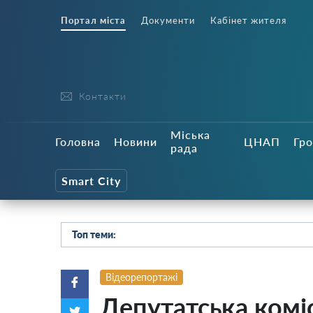
Портал міста
Документи
Кабінет жителя
Контакти
Міська
Головна
Новини
ЦНАП
Гро
рада
Smart City
Топ теми:
Відеорепортажі
Депутатська коміс