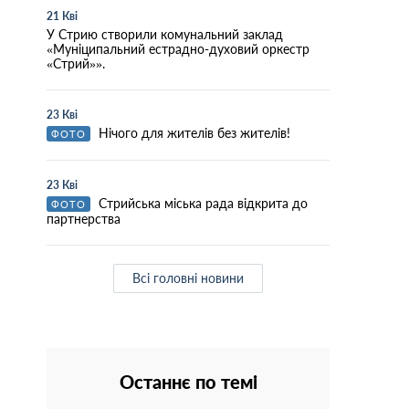
21 Кві
У Стрию створили комунальний заклад
«Муніципальний естрадно-духовий оркестр
«Стрий»».
23 Кві
Нічого для жителів без жителів!
ФОТО
23 Кві
Стрийська міська рада відкрита до
ФОТО
партнерства
Всі головні новини
Останнє по темі