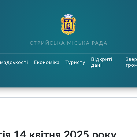
СТРИЙСЬКА МІСЬКА РАДА
Відкриті
Зве
мадськості
Економіка
Туристу
дані
гро
ія 14 квітня 2025 року