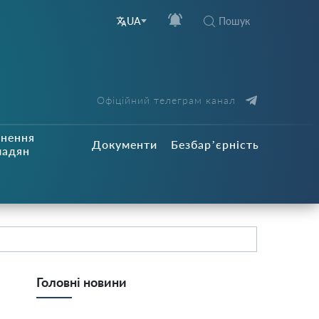
Пошук
UA
Офіційний телеграм канал
рнення
Документи
Безбар’єрність
мадян
Головні новини