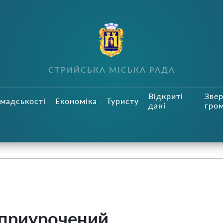
СТРИЙСЬКА МІСЬКА РАДА
Відкриті
Зве
мадськості
Економіка
Туристу
дані
гро
 приурочений