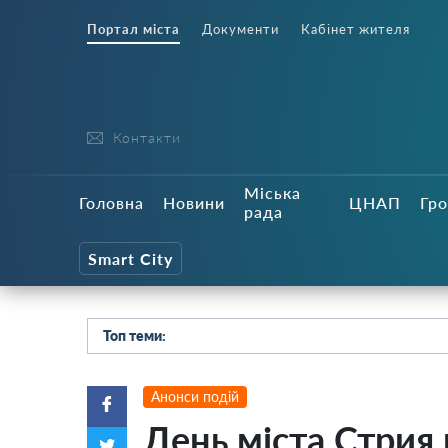
Портал міста
Документи
Кабінет жителя
Контакти
Міська
Головна
Новини
ЦНАП
Гро
рада
Smart City
Топ теми:
Анонси подій
День міста Стрия