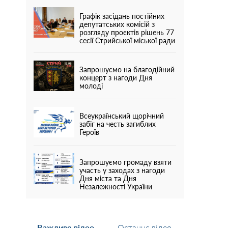
Графік засідань постійних
депутатських комісій з
розгляду проєктів рішень 77
сесії Стрийської міської ради
Запрошуємо на благодійний
концерт з нагоди Дня
молоді
Всеукраїнський щорічний
забіг на честь загиблих
Героїв
Запрошуємо громаду взяти
участь у заходах з нагоди
Дня міста та Дня
Незалежності України
Важливе відео
Останнє відео