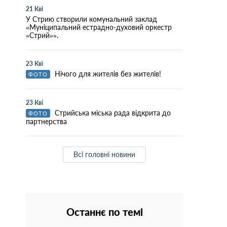
21 Кві
У Стрию створили комунальний заклад
«Муніципальний естрадно-духовий оркестр
«Стрий»».
23 Кві
Нічого для жителів без жителів!
ФОТО
23 Кві
Стрийська міська рада відкрита до
ФОТО
партнерства
Всі головні новини
Останнє по темі