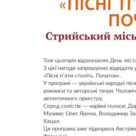
Тож цьогоріч відзначаємо День міста
З цієї нагоди запрошуємо відвідати
«Пісні п’яти століть. Початок».
У програмі — українські народні пісн
романси та авторські твори. Чоловіч
автентичного оркестру.
Серед солістів — чарівні голоси: Да
Музики: Олег Ярема, Володимир За
Кацал.
Ця програма вже підкорила Австрію,
Францію!