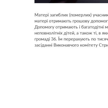
Матері загиблих (померлих) учасник
матері отримають грошову допомогу н
Допомогу отримають і багатодітні м
неповнолітніх дітей, а також ті, в я
громаді 36. Їм перерахують по тисяч
засіданні Виконавчого комітету Стри