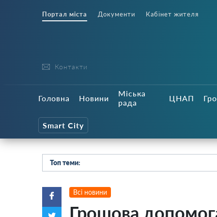
Портал міста
Документи
Кабінет жителя
Контакти
Міська
Головна
Новини
ЦНАП
Гро
рада
Smart City
Топ теми:
Всі новини
Грошова допомога