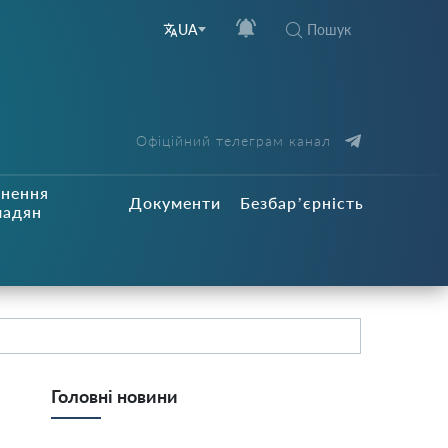
Пошук
UA
Офіційний телеграм канал
рнення
Документи
Безбар’єрність
мадян
Головні новини