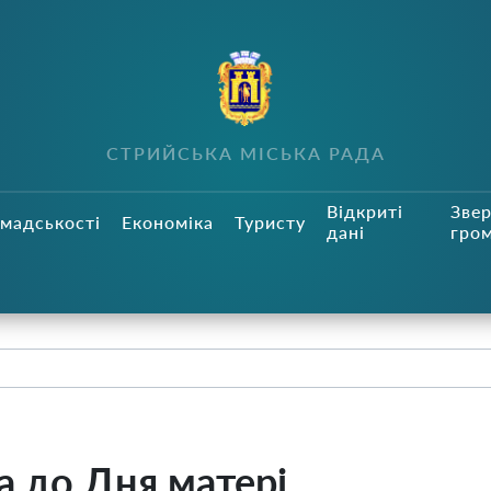
СТРИЙСЬКА МІСЬКА РАДА
Відкриті
Зве
мадськості
Економіка
Туристу
дані
гро
 до Дня матері