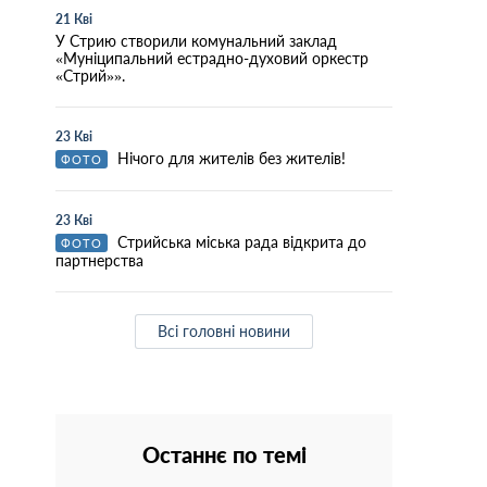
21 Кві
У Стрию створили комунальний заклад
«Муніципальний естрадно-духовий оркестр
«Стрий»».
23 Кві
Нічого для жителів без жителів!
ФОТО
23 Кві
Стрийська міська рада відкрита до
ФОТО
партнерства
Всі головні новини
Останнє по темі