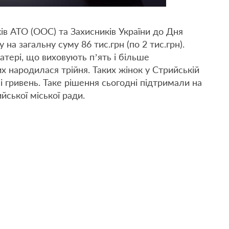
ів АТО (ООС) та Захисників України до Дня
а загальну суму 86 тис.грн (по 2 тис.грн).
атері, що виховують п’ять і більше
ких народилася трійня. Таких жінок у Стрийській
і гривень. Таке рішення сьогодні підтримали на
йської міської ради.