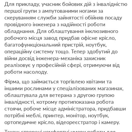
Для прикладу, учасник бойових дій з інвалідністю
першої групи з ампутованими ногами за
скеруванням служби зайнятості обійняв посаду
провідного інженера з надійності роботи
обладнання. Для облаштування інклюзивного
робочого місця завод придбав офісне крісло,
багатофункціональний пристрій, ноутбук,
операційну систему тощо. Тепер здобутий до
війни досвід інженера-механіка захисник
реалізовує у професійній сфері, отримуючи від
роботи насолоду.
Фірма, що займається торгівлею квітами та
іншими рослинами у спеціалізованих магазинах,
облаштувала для ветерана з другою групою
інвалідності, котрому протипоказана робота
стоячи, робоче місце адміністратора, придбавши
потрібні меблі, принтер, монітор, ноутбук,
ортопедичне крісло, відеореєстратор і камеру.
Також створені комфортні умови роботи для