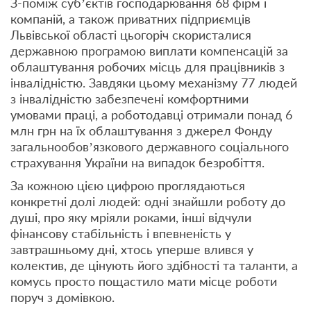
З-поміж суб’єктів господарювання 68 фірм і
компаній, а також приватних підприємців
Львівської області цьогоріч скористалися
державною програмою виплати компенсацій за
облаштування робочих місць для працівників з
інвалідністю. Завдяки цьому механізму 77 людей
з інвалідністю забезпечені комфортними
умовами праці, а роботодавці отримали понад 6
млн грн на їх облаштування з джерел Фонду
загальнообов’язкового державного соціального
страхування України на випадок безробіття.
За кожною цією цифрою проглядаються
конкретні долі людей: одні знайшли роботу до
душі, про яку мріяли роками, інші відчули
фінансову стабільність і впевненість у
завтрашньому дні, хтось уперше влився у
колектив, де цінують його здібності та таланти, а
комусь просто пощастило мати місце роботи
поруч з домівкою.