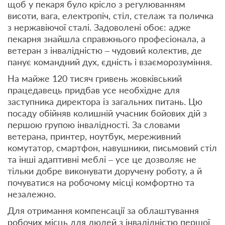
щоб у пекаря було крісло з регулюванням
висоти, вага, електропіч, стіл, стелаж та поличка
з нержавіючої сталі. Задоволені обоє: адже
пекарня знайшла справжнього професіонала, а
ветеран з інвалідністю – чудовий колектив, де
панує командний дух, єдність і взаєморозуміння.
На майже 120 тисяч гривень жовківський
працедавець придбав усе необхідне для
заступника директора із загальних питань. Цю
посаду обійняв колишній учасник бойових дій з
першою групою інвалідності. За словами
ветерана, принтер, ноутбук, мереживний
комутатор, смартфон, навушники, письмовий стіл
та інші адаптивні меблі – усе це дозволяє не
тільки добре виконувати доручену роботу, а й
почуватися на робочому місці комфортно та
незалежно.
Для отримання компенсації за облаштування
робочих місць для людей з інвалідністю першої