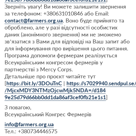
Зверніть увагу! Ви можете залишити звернення
за телефоном: +380631010846 або Email:
contact@farmers.org.ua
. Воно буде прийнято та
оброблено, але у разі відсутності особистих
даних (анонімного звернення) ми не зможемо
зв’язатися з Вами для відповіді на Ваш запит або
для інформування про вирішення цього питання.
Програма допомоги фермерам реалізується
Всеукраїнським конгресом фермерів у
партнерстві з Mercy Corps.
Детальніше про проєкт читайте тут
[
https://bit.ly/3DOuTnC
|
https://s7029940.sendpul.se/
/MjcxMDY3NTMzOjcwMjk5NDA=/d184
9e25d79d66bb0dd1da86af3cef0fb2
1e1s1
]
З повагою,
Всеукраїнський Конгрес Фермерів
info@farmers.org.ua
Тел.: +380734446575