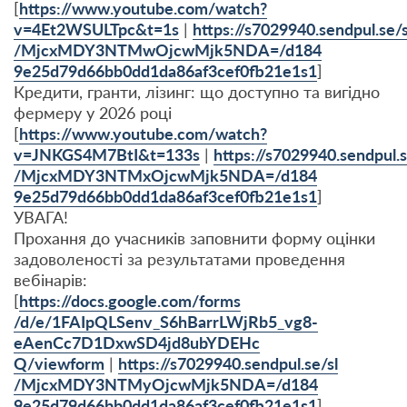
[
https://www.youtube.com/watch
?
v=4Et2WSULTpc&t=1s
|
https://s7029940.sendpul.se/s
/MjcxMDY3NTMwOjcwMjk5NDA=/d184
9e25d79d66bb0dd1da86af3cef0fb2
1e1s1
]
Кредити, гранти, лізинг: що доступно та вигідно
фермеру у 2026 році
[
https://www.youtube.com/watch
?
v=JNKGS4M7BtI&t=133s
|
https://s7029940.sendpul.s
/MjcxMDY3NTMxOjcwMjk5NDA=/d184
9e25d79d66bb0dd1da86af3cef0fb2
1e1s1
]
УВАГА!
Прохання до учасників заповнити форму оцінки
задоволеності за результатами проведення
вебінарів:
[
https://docs.google.com/forms
/d/e/1FAIpQLSenv_S6hBarrLWjRb5
_vg8-
eAenCc7D1DxwSD4jd8ubYDEHc
Q/viewform
|
https://s7029940.sendpul.se/sl
/MjcxMDY3NTMyOjcwMjk5NDA=/d184
9e25d79d66bb0dd1da86af3cef0fb2
1e1s1
]