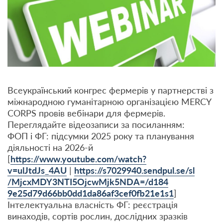
Всеукраїнський конгрес фермерів у партнерстві з
міжнародною гуманітарною організацією MERCY
CORPS провів вебінари для фермерів.
Переглядайте відеозаписи за посиланням:
ФОП і ФГ: підсумки 2025 року та планування
діяльності на 2026-й
[
https://www.youtube.com/watch
?
v=ulJtdJs_4AU
|
https://s7029940.sendpul.se/sl
/MjcxMDY3NTI5OjcwMjk5NDA=/d184
9e25d79d66bb0dd1da86af3cef0fb2
1e1s1
]
Інтелектуальна власність ФГ: реєстрація
винаходів, сортів рослин, дослідних зразків